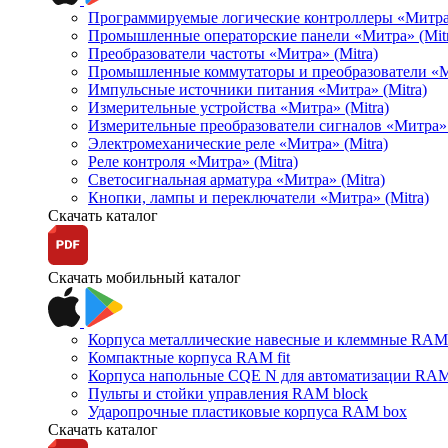
Программируемые логические контроллеры «Митра Л
Промышленные операторские панели «Митра» (Mitr
Преобразователи частоты «Митра» (Mitra)
Промышленные коммутаторы и преобразователи «Ми
Импульсные источники питания «Митра» (Mitra)
Измерительные устройства «Митра» (Mitra)
Измерительные преобразователи сигналов «Митра» 
Электромеханические реле «Митра» (Mitra)
Реле контроля «Митра» (Mitra)
Светосигнальная арматура «Митра» (Mitra)
Кнопки, лампы и переключатели «Митра» (Mitra)
Скачать каталог
Скачать мобильный каталог
Корпуса металлические навесные и клеммные RAM 
Компактные корпуса RAM fit
Корпуса напольные CQE N для автоматизации RAM
Пульты и стойки управления RAM block
Ударопрочные пластиковые корпуса RAM box
Скачать каталог