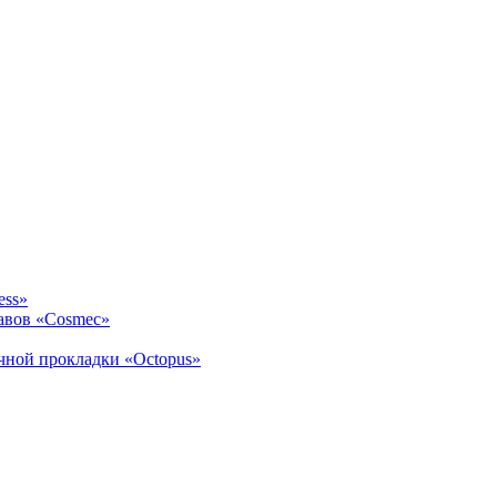
ess»
авов «Cosmec»
ичной прокладки «Octopus»