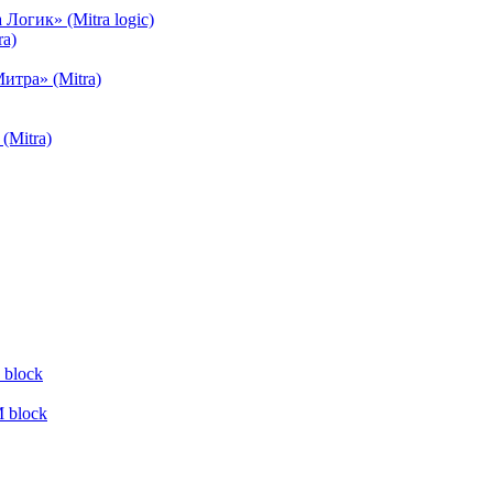
огик» (Mitra logic)
a)
тра» (Mitra)
(Mitra)
block
 block