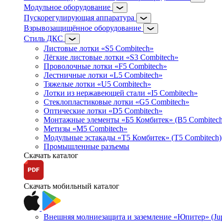
Модульное оборудование
Пускорегулирующая аппаратура
Взрывозащищённое оборудование
Стиль ДКС
Листовые лотки «S5 Combitech»
Лёгкие листовые лотки «S3 Combitech»
Проволочные лотки «F5 Combitech»
Лестничные лотки «L5 Combitech»
Тяжелые лотки «U5 Combitech»
Лотки из нержавеющей стали «I5 Combitech»
Стеклопластиковые лотки «G5 Combitech»
Оптические лотки «D5 Combitech»
Монтажные элементы «Б5 Комбитек» (B5 Combitech
Метизы «M5 Combitech»
Модульные эстакады «Т5 Комбитек» (T5 Combitech)
Промышленные разъемы
Скачать каталог
Скачать мобильный каталог
Внешняя молниезащита и заземление «Юпитер» (Jupi