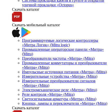
Система прокладки кабеля в грунте и открытой
уличной прокладки «Octopus»
Скачать каталог
Скачать мобильный каталог
Программируемые логические контроллеры
«Митра Логик» (Mitra logic)
Промышленные операторские панели «Митра»
(Mitra)
Преобразователи частоты «Митра» (Mitra)
Промышленные коммутаторы и преобразователи
«Митра» (Mitra)
Импульсные источники питания «Митра» (Mitra)
Измерительные устройства «Митра» (Mitra)
Измерительные преобразователи сигналов
«Митра» (Mitra)
Электромеханические реле «Митра» (Mitra)
Реле контроля «Митра» (Mitra)
Светосигнальная арматура «Митра» (Mitra)
Кнопки, лампы и переключатели «Митра» (Mitra)
Скачать каталог