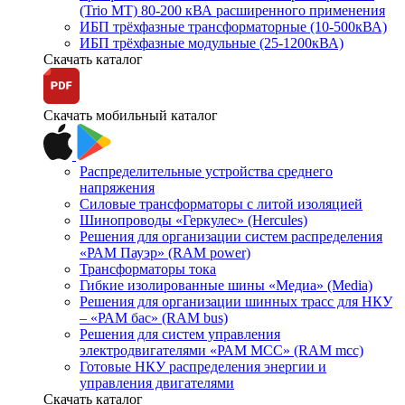
(Trio MT) 80-200 кВА расширенного применения
ИБП трёхфазные трансформаторные (10-500кВА)
ИБП трёхфазные модульные (25-1200кВА)
Скачать каталог
Скачать мобильный каталог
Распределительные устройства среднего
напряжения
Силовые трансформаторы с литой изоляцией
Шинопроводы «Геркулес» (Hercules)
Решения для организации систем распределения
«РАМ Пауэр» (RAM power)
Трансформаторы тока
Гибкие изолированные шины «Медиа» (Media)
Решения для организации шинных трасс для НКУ
– «РАМ бас» (RAM bus)
Решения для систем управления
электродвигателями «РАМ МСС» (RAM mcc)
Готовые НКУ распределения энергии и
управления двигателями
Скачать каталог