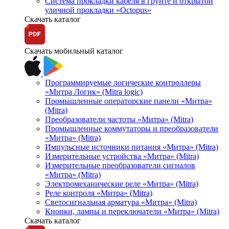
Система прокладки кабеля в грунте и открытой
уличной прокладки «Octopus»
Скачать каталог
Скачать мобильный каталог
Программируемые логические контроллеры
«Митра Логик» (Mitra logic)
Промышленные операторские панели «Митра»
(Mitra)
Преобразователи частоты «Митра» (Mitra)
Промышленные коммутаторы и преобразователи
«Митра» (Mitra)
Импульсные источники питания «Митра» (Mitra)
Измерительные устройства «Митра» (Mitra)
Измерительные преобразователи сигналов
«Митра» (Mitra)
Электромеханические реле «Митра» (Mitra)
Реле контроля «Митра» (Mitra)
Светосигнальная арматура «Митра» (Mitra)
Кнопки, лампы и переключатели «Митра» (Mitra)
Скачать каталог