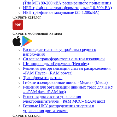
(Trio MT) 80-200 кВА расширенного применения
ИБП трёхфазные трансформаторные (10-500кВА)
ИБП трёхфазные модульные (25-1200кВА)
Скачать каталог
Скачать мобильный каталог
Распределительные устройства среднего
напряжения
Силовые трансформаторы с литой изоляцией
Шинопроводы «Геркулес» (Hercules)
Решения для организации систем распределения
«РАМ Пауэр» (RAM power)
Трансформаторы тока
Гибкие изолированные шины «Медиа» (Media)
Решения для организации шинных трасс для НКУ
– «РАМ бас» (RAM bus)
Решения для систем управления
электродвигателями «РАМ МСС» (RAM mcc)
Готовые НКУ распределения энергии и
управления двигателями
Скачать каталог