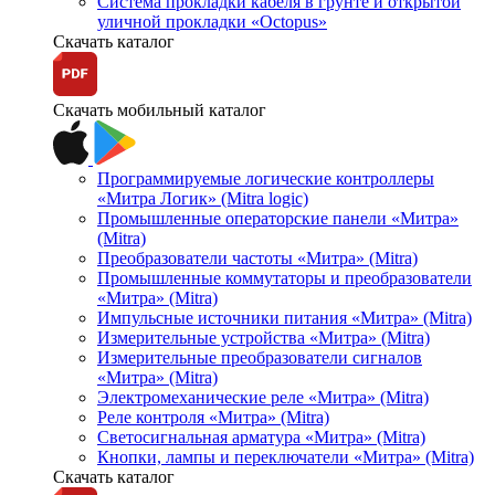
Система прокладки кабеля в грунте и открытой
уличной прокладки «Octopus»
Скачать каталог
Скачать мобильный каталог
Программируемые логические контроллеры
«Митра Логик» (Mitra logic)
Промышленные операторские панели «Митра»
(Mitra)
Преобразователи частоты «Митра» (Mitra)
Промышленные коммутаторы и преобразователи
«Митра» (Mitra)
Импульсные источники питания «Митра» (Mitra)
Измерительные устройства «Митра» (Mitra)
Измерительные преобразователи сигналов
«Митра» (Mitra)
Электромеханические реле «Митра» (Mitra)
Реле контроля «Митра» (Mitra)
Светосигнальная арматура «Митра» (Mitra)
Кнопки, лампы и переключатели «Митра» (Mitra)
Скачать каталог