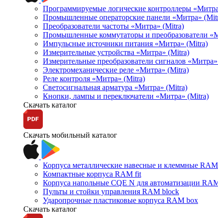
Программируемые логические контроллеры «Митра Л
Промышленные операторские панели «Митра» (Mitr
Преобразователи частоты «Митра» (Mitra)
Промышленные коммутаторы и преобразователи «Ми
Импульсные источники питания «Митра» (Mitra)
Измерительные устройства «Митра» (Mitra)
Измерительные преобразователи сигналов «Митра» 
Электромеханические реле «Митра» (Mitra)
Реле контроля «Митра» (Mitra)
Светосигнальная арматура «Митра» (Mitra)
Кнопки, лампы и переключатели «Митра» (Mitra)
Скачать каталог
Скачать мобильный каталог
Корпуса металлические навесные и клеммные RAM 
Компактные корпуса RAM fit
Корпуса напольные CQE N для автоматизации RAM
Пульты и стойки управления RAM block
Ударопрочные пластиковые корпуса RAM box
Скачать каталог