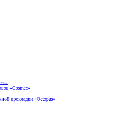
ess»
авов «Cosmec»
ичной прокладки «Octopus»