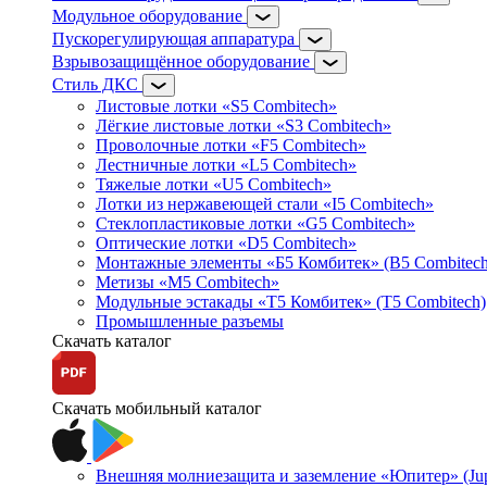
Модульное оборудование
Пускорегулирующая аппаратура
Взрывозащищённое оборудование
Стиль ДКС
Листовые лотки «S5 Combitech»
Лёгкие листовые лотки «S3 Combitech»
Проволочные лотки «F5 Combitech»
Лестничные лотки «L5 Combitech»
Тяжелые лотки «U5 Combitech»
Лотки из нержавеющей стали «I5 Combitech»
Стеклопластиковые лотки «G5 Combitech»
Оптические лотки «D5 Combitech»
Монтажные элементы «Б5 Комбитек» (B5 Combitech
Метизы «M5 Combitech»
Модульные эстакады «Т5 Комбитек» (T5 Combitech)
Промышленные разъемы
Скачать каталог
Скачать мобильный каталог
Внешняя молниезащита и заземление «Юпитер» (Jupi