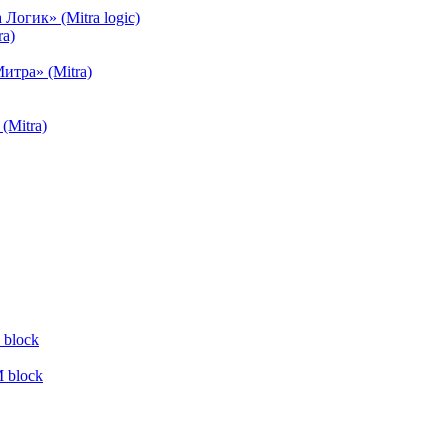
огик» (Mitra logic)
a)
тра» (Mitra)
(Mitra)
block
 block