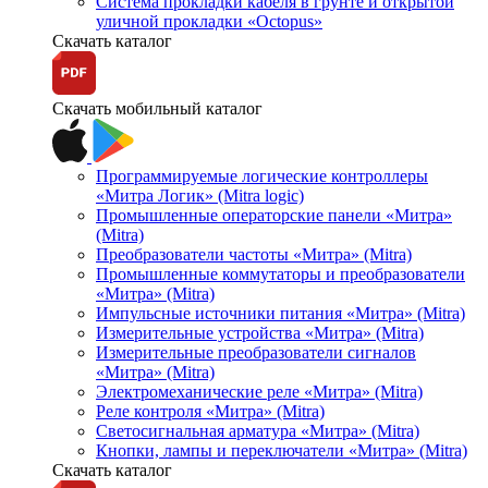
Система прокладки кабеля в грунте и открытой
уличной прокладки «Octopus»
Скачать каталог
Скачать мобильный каталог
Программируемые логические контроллеры
«Митра Логик» (Mitra logic)
Промышленные операторские панели «Митра»
(Mitra)
Преобразователи частоты «Митра» (Mitra)
Промышленные коммутаторы и преобразователи
«Митра» (Mitra)
Импульсные источники питания «Митра» (Mitra)
Измерительные устройства «Митра» (Mitra)
Измерительные преобразователи сигналов
«Митра» (Mitra)
Электромеханические реле «Митра» (Mitra)
Реле контроля «Митра» (Mitra)
Светосигнальная арматура «Митра» (Mitra)
Кнопки, лампы и переключатели «Митра» (Mitra)
Скачать каталог