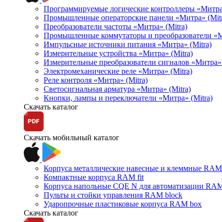
Программируемые логические контроллеры «Митра Л
Промышленные операторские панели «Митра» (Mitr
Преобразователи частоты «Митра» (Mitra)
Промышленные коммутаторы и преобразователи «Ми
Импульсные источники питания «Митра» (Mitra)
Измерительные устройства «Митра» (Mitra)
Измерительные преобразователи сигналов «Митра» 
Электромеханические реле «Митра» (Mitra)
Реле контроля «Митра» (Mitra)
Светосигнальная арматура «Митра» (Mitra)
Кнопки, лампы и переключатели «Митра» (Mitra)
Скачать каталог
Скачать мобильный каталог
Корпуса металлические навесные и клеммные RAM 
Компактные корпуса RAM fit
Корпуса напольные CQE N для автоматизации RAM
Пульты и стойки управления RAM block
Ударопрочные пластиковые корпуса RAM box
Скачать каталог