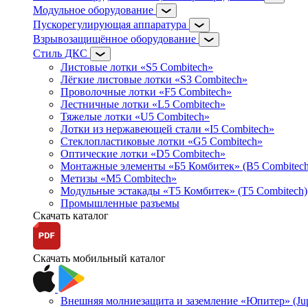
Модульное оборудование
Пускорегулирующая аппаратура
Взрывозащищённое оборудование
Стиль ДКС
Листовые лотки «S5 Combitech»
Лёгкие листовые лотки «S3 Combitech»
Проволочные лотки «F5 Combitech»
Лестничные лотки «L5 Combitech»
Тяжелые лотки «U5 Combitech»
Лотки из нержавеющей стали «I5 Combitech»
Стеклопластиковые лотки «G5 Combitech»
Оптические лотки «D5 Combitech»
Монтажные элементы «Б5 Комбитек» (B5 Combitech
Метизы «M5 Combitech»
Модульные эстакады «Т5 Комбитек» (T5 Combitech)
Промышленные разъемы
Скачать каталог
Скачать мобильный каталог
Внешняя молниезащита и заземление «Юпитер» (Jupi