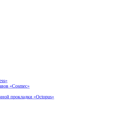
ess»
авов «Cosmec»
ичной прокладки «Octopus»