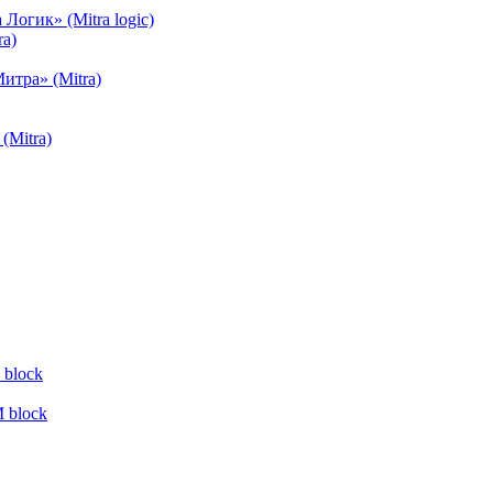
огик» (Mitra logic)
a)
тра» (Mitra)
(Mitra)
block
 block