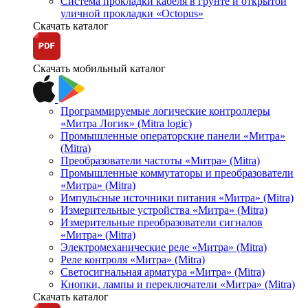
Система прокладки кабеля в грунте и открытой
уличной прокладки «Octopus»
Скачать каталог
Скачать мобильный каталог
Программируемые логические контроллеры
«Митра Логик» (Mitra logic)
Промышленные операторские панели «Митра»
(Mitra)
Преобразователи частоты «Митра» (Mitra)
Промышленные коммутаторы и преобразователи
«Митра» (Mitra)
Импульсные источники питания «Митра» (Mitra)
Измерительные устройства «Митра» (Mitra)
Измерительные преобразователи сигналов
«Митра» (Mitra)
Электромеханические реле «Митра» (Mitra)
Реле контроля «Митра» (Mitra)
Светосигнальная арматура «Митра» (Mitra)
Кнопки, лампы и переключатели «Митра» (Mitra)
Скачать каталог