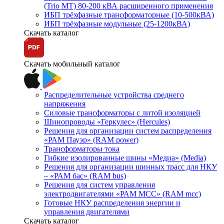
(Trio MT) 80-200 кВА расширенного применения
ИБП трёхфазные трансформаторные (10-500кВА)
ИБП трёхфазные модульные (25-1200кВА)
Скачать каталог
Скачать мобильный каталог
Распределительные устройства среднего
напряжения
Силовые трансформаторы с литой изоляцией
Шинопроводы «Геркулес» (Hercules)
Решения для организации систем распределения
«РАМ Пауэр» (RAM power)
Трансформаторы тока
Гибкие изолированные шины «Медиа» (Media)
Решения для организации шинных трасс для НКУ
– «РАМ бас» (RAM bus)
Решения для систем управления
электродвигателями «РАМ МСС» (RAM mcc)
Готовые НКУ распределения энергии и
управления двигателями
Скачать каталог