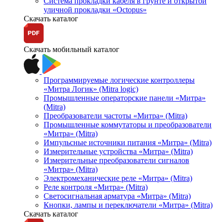
Система прокладки кабеля в грунте и открытой
уличной прокладки «Octopus»
Скачать каталог
Скачать мобильный каталог
Программируемые логические контроллеры
«Митра Логик» (Mitra logic)
Промышленные операторские панели «Митра»
(Mitra)
Преобразователи частоты «Митра» (Mitra)
Промышленные коммутаторы и преобразователи
«Митра» (Mitra)
Импульсные источники питания «Митра» (Mitra)
Измерительные устройства «Митра» (Mitra)
Измерительные преобразователи сигналов
«Митра» (Mitra)
Электромеханические реле «Митра» (Mitra)
Реле контроля «Митра» (Mitra)
Светосигнальная арматура «Митра» (Mitra)
Кнопки, лампы и переключатели «Митра» (Mitra)
Скачать каталог