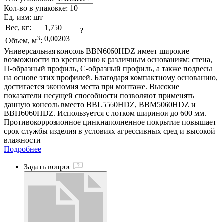
Кол-во в упаковке:
10
Ед. изм:
шт
Вес, кг:
1,750
?
3
0,00203
Объем, м
:
Универсальная консоль BBN6060HDZ имеет широкие
возможности по креплению к различным основаниям: стена,
П-образный профиль, С-образный профиль, а также подвесы
на основе этих профилей. Благодаря компактному основанию,
достигается экономия места при монтаже. Высокие
показатели несущей способности позволяют применять
данную консоль вместо BBL5560HDZ, BBM5060HDZ и
BBH6060HDZ. Используется с лотком шириной до 600 мм.
Противокоррозионное цинкнаполненное покрытие повышает
срок службы изделия в условиях агрессивных сред и высокой
влажности
Подробнее
Задать вопрос