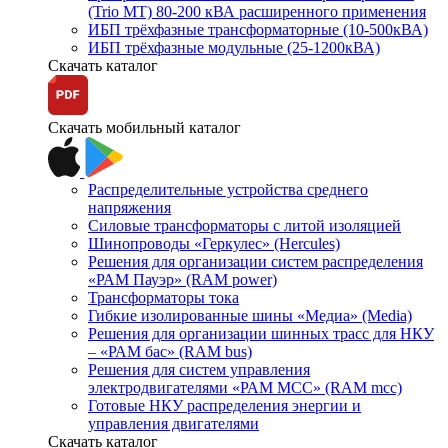
(Trio MT) 80-200 кВА расширенного применения
ИБП трёхфазные трансформаторные (10-500кВА)
ИБП трёхфазные модульные (25-1200кВА)
Скачать каталог
Скачать мобильный каталог
Распределительные устройства среднего
напряжения
Силовые трансформаторы с литой изоляцией
Шинопроводы «Геркулес» (Hercules)
Решения для организации систем распределения
«РАМ Пауэр» (RAM power)
Трансформаторы тока
Гибкие изолированные шины «Медиа» (Media)
Решения для организации шинных трасс для НКУ
– «РАМ бас» (RAM bus)
Решения для систем управления
электродвигателями «РАМ МСС» (RAM mcc)
Готовые НКУ распределения энергии и
управления двигателями
Скачать каталог