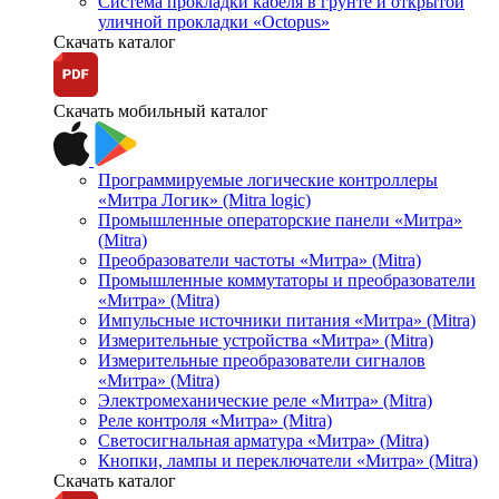
Система прокладки кабеля в грунте и открытой
уличной прокладки «Octopus»
Скачать каталог
Скачать мобильный каталог
Программируемые логические контроллеры
«Митра Логик» (Mitra logic)
Промышленные операторские панели «Митра»
(Mitra)
Преобразователи частоты «Митра» (Mitra)
Промышленные коммутаторы и преобразователи
«Митра» (Mitra)
Импульсные источники питания «Митра» (Mitra)
Измерительные устройства «Митра» (Mitra)
Измерительные преобразователи сигналов
«Митра» (Mitra)
Электромеханические реле «Митра» (Mitra)
Реле контроля «Митра» (Mitra)
Светосигнальная арматура «Митра» (Mitra)
Кнопки, лампы и переключатели «Митра» (Mitra)
Скачать каталог