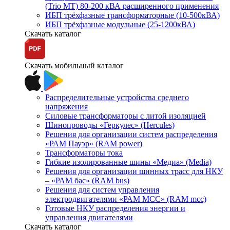
(Trio MT) 80-200 кВА расширенного применения
ИБП трёхфазные трансформаторные (10-500кВА)
ИБП трёхфазные модульные (25-1200кВА)
Скачать каталог
Скачать мобильный каталог
Распределительные устройства среднего
напряжения
Силовые трансформаторы с литой изоляцией
Шинопроводы «Геркулес» (Hercules)
Решения для организации систем распределения
«РАМ Пауэр» (RAM power)
Трансформаторы тока
Гибкие изолированные шины «Медиа» (Media)
Решения для организации шинных трасс для НКУ
– «РАМ бас» (RAM bus)
Решения для систем управления
электродвигателями «РАМ МСС» (RAM mcc)
Готовые НКУ распределения энергии и
управления двигателями
Скачать каталог