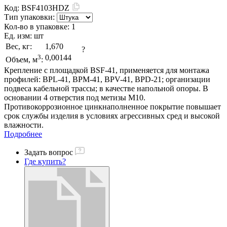
Код:
BSF4103HDZ
Тип упаковки:
Кол-во в упаковке:
1
Ед. изм:
шт
Вес, кг:
1,670
?
3
0,00144
Объем, м
:
Крепление с площадкой BSF-41, применяется для монтажа
профилей: BPL-41, BPM-41, BPV-41, BPD-21; организации
подвеса кабельной трассы; в качестве напольной опоры. В
основании 4 отверстия под метизы М10.
Противокоррозионное цинкнаполненное покрытие повышает
срок службы изделия в условиях агрессивных сред и высокой
влажности.
Подробнее
Задать вопрос
Где купить?