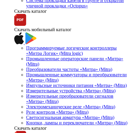
Система прокладки кабеля в грунте и открытой
уличной прокладки «Octopus»
Скачать каталог
Скачать мобильный каталог
Программируемые логические контроллеры
«Митра Логик» (Mitra logic)
Промышленные операторские панели «Митра»
(Mitra)
Преобразователи частоты «Митра» (Mitra)
Промышленные коммутаторы и преобразователи
«Митра» (Mitra)
Импульсные источники питания «Митра» (Mitra)
Измерительные устройства «Митра» (Mitra)
Измерительные преобразователи сигналов
«Митра» (Mitra)
Электромеханические реле «Митра» (Mitra)
Реле контроля «Митра» (Mitra)
Светосигнальная арматура «Митра» (Mitra)
Кнопки, лампы и переключатели «Митра» (Mitra)
Скачать каталог