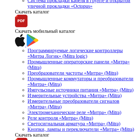
Система прокладки кабеля в грунте и открытой
уличной прокладки «Octopus»
Скачать каталог
Скачать мобильный каталог
Программируемые логические контроллеры
«Митра Логик» (Mitra logic)
Промышленные операторские панели «Митра»
(Mitra)
Преобразователи частоты «Митра» (Mitra)
Промышленные коммутаторы и преобразователи
«Митра» (Mitra)
Импульсные источники питания «Митра» (Mitra)
Измерительные устройства «Митра» (Mitra)
Измерительные преобразователи сигналов
«Митра» (Mitra)
Электромеханические реле «Митра» (Mitra)
Реле контроля «Митра» (Mitra)
Светосигнальная арматура «Митра» (Mitra)
Кнопки, лампы и переключатели «Митра» (Mitra)
Скачать каталог