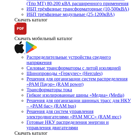
(Trio MT) 80-200 кВА расширенного применения
ИБП трёхфазные трансформаторные (10-500кВА)
ИБП трёхфазные модульные (25-1200кВА)
Скачать каталог
Скачать мобильный каталог
Распределительные устройства среднего
напряжения
Силовые трансформаторы с литой изоляцией
Шинопроводы «Геркулес» (Hercules)
Решения для организации систем распределения
«РАМ Пауэр» (RAM power)
Трансформаторы тока
Гибкие изолированные шины «Медиа» (Media)
Решения для организации шинных трасс для НКУ
– «РАМ бас» (RAM bus)
Решения для систем управления
электродвигателями «РАМ МСС» (RAM mcc)
Готовые НКУ распределения энергии и
управления двигателями
Скачать каталог