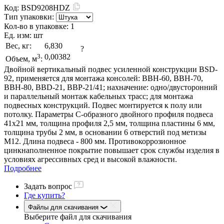
Код:
BSD9208HDZ
Тип упаковки:
Кол-во в упаковке:
1
Ед. изм:
шт
Вес, кг:
6,830
?
3
0,00382
Объем, м
:
Двойной вертикальный подвес усиленной конструкции BSD-
92, применяется для монтажа консолей: ВВН-60, ВВН-70,
ВВН-80, BBD-21, BBP-21/41; нахначение: одно/двусторонний
и параллельный монтаж кабельных трасс; для монтажа
подвесных конструкций. Подвес монтируется к полу или
потолку. Параметры С-образного двойного профиля подвеса
41х21 мм, толщина профиля 2,5 мм, толщина пластины 6 мм,
толщина трубы 2 мм, в основании 6 отверстий под метизы
М12. Длина подвеса - 800 мм. Противокоррозионное
цинкнаполненное покрытие повышает срок службы изделия в
условиях агрессивных сред и высокой влажности.
Подробнее
Задать вопрос
Где купить?
Файлы для скачивания
Выберите файл
для скачивания