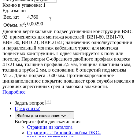
Кол-во в упаковке:
1
Ед. изм:
шт
Вес, кг:
4,760
?
3
0,00290
Объем, м
:
Двойной вертикальный подвес усиленной конструкции BSD-
92, применяется для монтажа консолей: ВВН-60, ВВН-70,
ВВН-80, BBD-21, BBP-21/41; назначение: одно/двусторонний
и параллельный монтаж кабельных трасс; для монтажа
подвесных конструкций. Подвес монтируется к полу или
потолку. Параметры С-образного двойного профиля подвеса
41х21 мм, толщина профиля 2,5 мм, толщина пластины 6 мм,
толщина трубы 2 мм, в основании 6 отверстий под метизы
М12. Длина подвеса - 600 мм. Противокоррозионное
цинкнаполненное покрытие повышает срок службы изделия в
условиях агрессивных сред и высокой влажности.
Подробнее
Задать вопрос
Где купить?
Файлы для скачивания
Выберите файл
для скачивания
Страница из каталога
Страницы - Типовой альбом DKC-