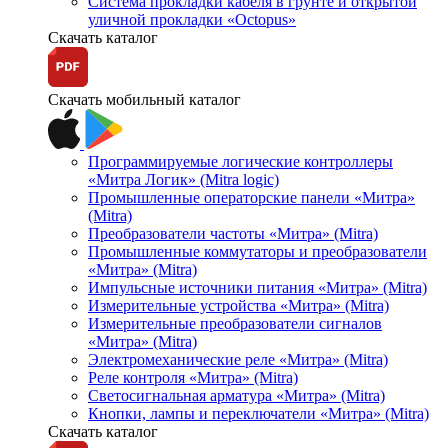
Система прокладки кабеля в грунте и открытой
уличной прокладки «Octopus»
Скачать каталог
Скачать мобильный каталог
Программируемые логические контроллеры
«Митра Логик» (Mitra logic)
Промышленные операторские панели «Митра»
(Mitra)
Преобразователи частоты «Митра» (Mitra)
Промышленные коммутаторы и преобразователи
«Митра» (Mitra)
Импульсные источники питания «Митра» (Mitra)
Измерительные устройства «Митра» (Mitra)
Измерительные преобразователи сигналов
«Митра» (Mitra)
Электромеханические реле «Митра» (Mitra)
Реле контроля «Митра» (Mitra)
Светосигнальная арматура «Митра» (Mitra)
Кнопки, лампы и переключатели «Митра» (Mitra)
Скачать каталог