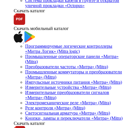
Система прокладки кабеля в грунте и открытой
уличной прокладки «Octopus»
Скачать каталог
Скачать мобильный каталог
Программируемые логические контроллеры
«Митра Логик» (Mitra logic)
Промышленные операторские панели «Митра»
(Mitra)
Преобразователи частоты «Митра» (Mitra)
Промышленные коммутаторы и преобразователи
«Митра» (Mitra)
Импульсные источники питания «Митра» (Mitra)
Измерительные устройства «Митра» (Mitra)
Измерительные преобразователи сигналов
«Митра» (Mitra)
Электромеханические реле «Митра» (Mitra)
Реле контроля «Митра» (Mitra)
Светосигнальная арматура «Митра» (Mitra)
Кнопки, лампы и переключатели «Митра» (Mitra)
Скачать каталог