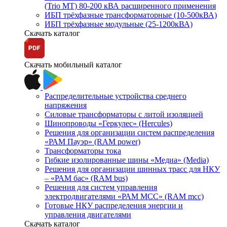
(Trio MT) 80-200 кВА расширенного применения
ИБП трёхфазные трансформаторные (10-500кВА)
ИБП трёхфазные модульные (25-1200кВА)
Скачать каталог
Скачать мобильный каталог
Распределительные устройства среднего
напряжения
Силовые трансформаторы с литой изоляцией
Шинопроводы «Геркулес» (Hercules)
Решения для организации систем распределения
«РАМ Пауэр» (RAM power)
Трансформаторы тока
Гибкие изолированные шины «Медиа» (Media)
Решения для организации шинных трасс для НКУ
– «РАМ бас» (RAM bus)
Решения для систем управления
электродвигателями «РАМ МСС» (RAM mcc)
Готовые НКУ распределения энергии и
управления двигателями
Скачать каталог