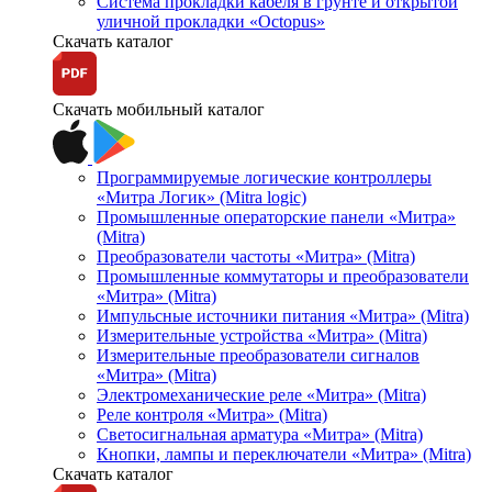
Система прокладки кабеля в грунте и открытой
уличной прокладки «Octopus»
Скачать каталог
Скачать мобильный каталог
Программируемые логические контроллеры
«Митра Логик» (Mitra logic)
Промышленные операторские панели «Митра»
(Mitra)
Преобразователи частоты «Митра» (Mitra)
Промышленные коммутаторы и преобразователи
«Митра» (Mitra)
Импульсные источники питания «Митра» (Mitra)
Измерительные устройства «Митра» (Mitra)
Измерительные преобразователи сигналов
«Митра» (Mitra)
Электромеханические реле «Митра» (Mitra)
Реле контроля «Митра» (Mitra)
Светосигнальная арматура «Митра» (Mitra)
Кнопки, лампы и переключатели «Митра» (Mitra)
Скачать каталог