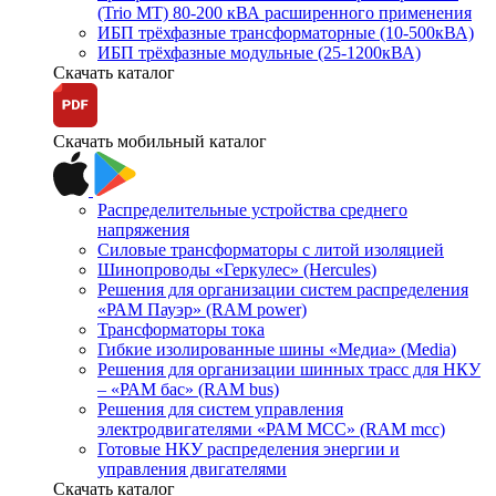
(Trio MT) 80-200 кВА расширенного применения
ИБП трёхфазные трансформаторные (10-500кВА)
ИБП трёхфазные модульные (25-1200кВА)
Скачать каталог
Скачать мобильный каталог
Распределительные устройства среднего
напряжения
Силовые трансформаторы с литой изоляцией
Шинопроводы «Геркулес» (Hercules)
Решения для организации систем распределения
«РАМ Пауэр» (RAM power)
Трансформаторы тока
Гибкие изолированные шины «Медиа» (Media)
Решения для организации шинных трасс для НКУ
– «РАМ бас» (RAM bus)
Решения для систем управления
электродвигателями «РАМ МСС» (RAM mcc)
Готовые НКУ распределения энергии и
управления двигателями
Скачать каталог