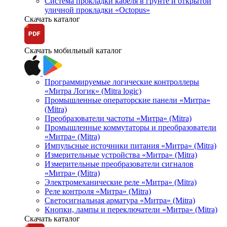
Система прокладки кабеля в грунте и открытой
уличной прокладки «Octopus»
Скачать каталог
Скачать мобильный каталог
Программируемые логические контроллеры
«Митра Логик» (Mitra logic)
Промышленные операторские панели «Митра»
(Mitra)
Преобразователи частоты «Митра» (Mitra)
Промышленные коммутаторы и преобразователи
«Митра» (Mitra)
Импульсные источники питания «Митра» (Mitra)
Измерительные устройства «Митра» (Mitra)
Измерительные преобразователи сигналов
«Митра» (Mitra)
Электромеханические реле «Митра» (Mitra)
Реле контроля «Митра» (Mitra)
Светосигнальная арматура «Митра» (Mitra)
Кнопки, лампы и переключатели «Митра» (Mitra)
Скачать каталог