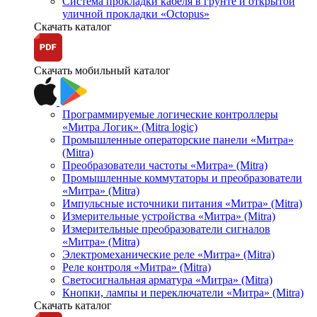
Система прокладки кабеля в грунте и открытой
уличной прокладки «Octopus»
Скачать каталог
Скачать мобильный каталог
Программируемые логические контроллеры
«Митра Логик» (Mitra logic)
Промышленные операторские панели «Митра»
(Mitra)
Преобразователи частоты «Митра» (Mitra)
Промышленные коммутаторы и преобразователи
«Митра» (Mitra)
Импульсные источники питания «Митра» (Mitra)
Измерительные устройства «Митра» (Mitra)
Измерительные преобразователи сигналов
«Митра» (Mitra)
Электромеханические реле «Митра» (Mitra)
Реле контроля «Митра» (Mitra)
Светосигнальная арматура «Митра» (Mitra)
Кнопки, лампы и переключатели «Митра» (Mitra)
Скачать каталог