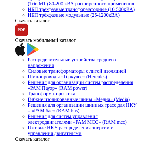
(Trio MT) 80-200 кВА расширенного применения
ИБП трёхфазные трансформаторные (10-500кВА)
ИБП трёхфазные модульные (25-1200кВА)
Скачать каталог
Скачать мобильный каталог
Распределительные устройства среднего
напряжения
Силовые трансформаторы с литой изоляцией
Шинопроводы «Геркулес» (Hercules)
Решения для организации систем распределения
«РАМ Пауэр» (RAM power)
Трансформаторы тока
Гибкие изолированные шины «Медиа» (Media)
Решения для организации шинных трасс для НКУ
– «РАМ бас» (RAM bus)
Решения для систем управления
электродвигателями «РАМ МСС» (RAM mcc)
Готовые НКУ распределения энергии и
управления двигателями
Скачать каталог