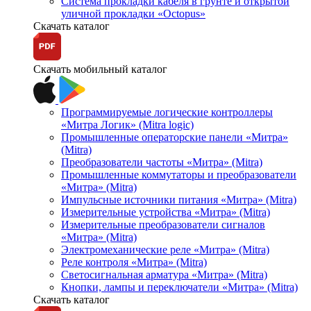
Система прокладки кабеля в грунте и открытой
уличной прокладки «Octopus»
Скачать каталог
Скачать мобильный каталог
Программируемые логические контроллеры
«Митра Логик» (Mitra logic)
Промышленные операторские панели «Митра»
(Mitra)
Преобразователи частоты «Митра» (Mitra)
Промышленные коммутаторы и преобразователи
«Митра» (Mitra)
Импульсные источники питания «Митра» (Mitra)
Измерительные устройства «Митра» (Mitra)
Измерительные преобразователи сигналов
«Митра» (Mitra)
Электромеханические реле «Митра» (Mitra)
Реле контроля «Митра» (Mitra)
Светосигнальная арматура «Митра» (Mitra)
Кнопки, лампы и переключатели «Митра» (Mitra)
Скачать каталог