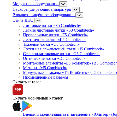
Модульное оборудование
Пускорегулирующая аппаратура
Взрывозащищённое оборудование
Стиль ДКС
Листовые лотки «S5 Combitech»
Лёгкие листовые лотки «S3 Combitech»
Проволочные лотки «F5 Combitech»
Лестничные лотки «L5 Combitech»
Тяжелые лотки «U5 Combitech»
Лотки из нержавеющей стали «I5 Combitech»
Стеклопластиковые лотки «G5 Combitech»
Оптические лотки «D5 Combitech»
Монтажные элементы «Б5 Комбитек» (B5 Combitech
Метизы «M5 Combitech»
Модульные эстакады «Т5 Комбитек» (T5 Combitech)
Промышленные разъемы
Скачать каталог
Скачать мобильный каталог
Внешняя молниезащита и заземление «Юпитер» (Jupi