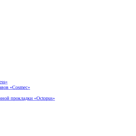
ess»
авов «Cosmec»
ичной прокладки «Octopus»