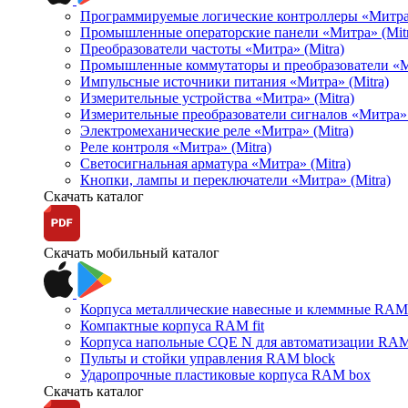
Программируемые логические контроллеры «Митра Л
Промышленные операторские панели «Митра» (Mitr
Преобразователи частоты «Митра» (Mitra)
Промышленные коммутаторы и преобразователи «Ми
Импульсные источники питания «Митра» (Mitra)
Измерительные устройства «Митра» (Mitra)
Измерительные преобразователи сигналов «Митра» 
Электромеханические реле «Митра» (Mitra)
Реле контроля «Митра» (Mitra)
Светосигнальная арматура «Митра» (Mitra)
Кнопки, лампы и переключатели «Митра» (Mitra)
Скачать каталог
Скачать мобильный каталог
Корпуса металлические навесные и клеммные RAM 
Компактные корпуса RAM fit
Корпуса напольные CQE N для автоматизации RAM
Пульты и стойки управления RAM block
Ударопрочные пластиковые корпуса RAM box
Скачать каталог