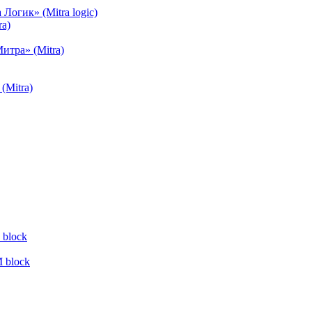
огик» (Mitra logic)
a)
тра» (Mitra)
(Mitra)
block
 block