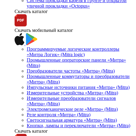
Система прокладки кабеля в грунте и открытой
уличной прокладки «Octopus»
Скачать каталог
Скачать мобильный каталог
Программируемые логические контроллеры
«Митра Логик» (Mitra logic)
Промышленные операторские панели «Митра»
(Mitra)
Преобразователи частоты «Митра» (Mitra)
Промышленные коммутаторы и преобразователи
«Митра» (Mitra)
Импульсные источники питания «Митра» (Mitra)
Измерительные устройства «Митра» (Mitra)
Измерительные преобразователи сигналов
«Митра» (Mitra)
Электромеханические реле «Митра» (Mitra)
Реле контроля «Митра» (Mitra)
Светосигнальная арматура «Митра» (Mitra)
Кнопки, лампы и переключатели «Митра» (Mitra)
Скачать каталог