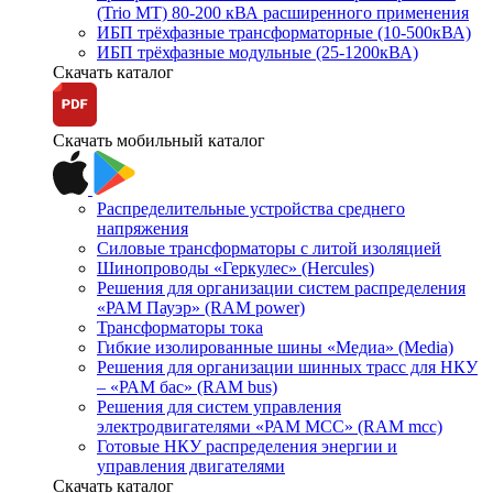
(Trio MT) 80-200 кВА расширенного применения
ИБП трёхфазные трансформаторные (10-500кВА)
ИБП трёхфазные модульные (25-1200кВА)
Скачать каталог
Скачать мобильный каталог
Распределительные устройства среднего
напряжения
Силовые трансформаторы с литой изоляцией
Шинопроводы «Геркулес» (Hercules)
Решения для организации систем распределения
«РАМ Пауэр» (RAM power)
Трансформаторы тока
Гибкие изолированные шины «Медиа» (Media)
Решения для организации шинных трасс для НКУ
– «РАМ бас» (RAM bus)
Решения для систем управления
электродвигателями «РАМ МСС» (RAM mcc)
Готовые НКУ распределения энергии и
управления двигателями
Скачать каталог