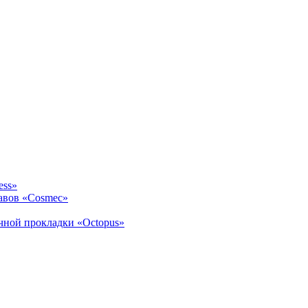
ess»
авов «Cosmec»
ичной прокладки «Octopus»