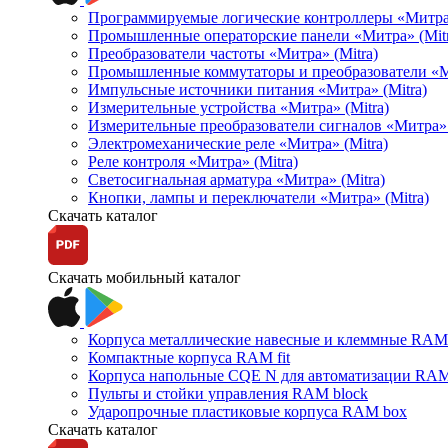
Программируемые логические контроллеры «Митра Л
Промышленные операторские панели «Митра» (Mitr
Преобразователи частоты «Митра» (Mitra)
Промышленные коммутаторы и преобразователи «Ми
Импульсные источники питания «Митра» (Mitra)
Измерительные устройства «Митра» (Mitra)
Измерительные преобразователи сигналов «Митра» 
Электромеханические реле «Митра» (Mitra)
Реле контроля «Митра» (Mitra)
Светосигнальная арматура «Митра» (Mitra)
Кнопки, лампы и переключатели «Митра» (Mitra)
Скачать каталог
Скачать мобильный каталог
Корпуса металлические навесные и клеммные RAM 
Компактные корпуса RAM fit
Корпуса напольные CQE N для автоматизации RAM
Пульты и стойки управления RAM block
Ударопрочные пластиковые корпуса RAM box
Скачать каталог