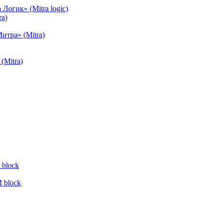
огик» (Mitra logic)
a)
тра» (Mitra)
(Mitra)
block
 block