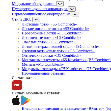
Модульное оборудование
Пускорегулирующая аппаратура
Взрывозащищённое оборудование
Стиль ДКС
Листовые лотки «S5 Combitech»
Лёгкие листовые лотки «S3 Combitech»
Проволочные лотки «F5 Combitech»
Лестничные лотки «L5 Combitech»
Тяжелые лотки «U5 Combitech»
Лотки из нержавеющей стали «I5 Combitech»
Стеклопластиковые лотки «G5 Combitech»
Оптические лотки «D5 Combitech»
Монтажные элементы «Б5 Комбитек» (B5 Combitech
Метизы «M5 Combitech»
Модульные эстакады «Т5 Комбитек» (T5 Combitech)
Промышленные разъемы
Скачать каталог
Скачать мобильный каталог
Внешняя молниезащита и заземление «Юпитер» (Jupi