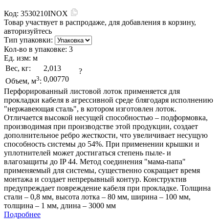
Код:
3530210INOX
Товар участвует в распродаже, для добавления в корзину,
авторизуйтесь
Тип упаковки:
Кол-во в упаковке:
3
Ед. изм:
м
Вес, кг:
2,013
?
3
0,00770
Объем, м
:
Перфорированный листовой лоток применяется для
прокладки кабеля в агрессивной среде блягодаря исполнению
"нержавеющая сталь", в котором изготовлен лоток.
Отличается высокой несущей способностью – подформовка,
производимая при производстве этой продукции, создает
дополнительное ребро жесткости, что увеличивает несущую
способность системы до 54%. При применении крышки и
уплотнителей может достигаться степень пыле- и
влагозащиты до IP 44. Метод соединения "мама-папа"
применяемый для системы, существенно сокращает время
монтажа и создает непрерывный контур. Конструктив
предупреждает повреждение кабеля при прокладке. Толщина
стали – 0,8 мм, высота лотка – 80 мм, ширина – 100 мм,
толщина – 1 мм, длина – 3000 мм
Подробнее