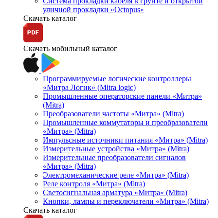
Система прокладки кабеля в грунте и открытой
уличной прокладки «Octopus»
Скачать каталог
Скачать мобильный каталог
Программируемые логические контроллеры
«Митра Логик» (Mitra logic)
Промышленные операторские панели «Митра»
(Mitra)
Преобразователи частоты «Митра» (Mitra)
Промышленные коммутаторы и преобразователи
«Митра» (Mitra)
Импульсные источники питания «Митра» (Mitra)
Измерительные устройства «Митра» (Mitra)
Измерительные преобразователи сигналов
«Митра» (Mitra)
Электромеханические реле «Митра» (Mitra)
Реле контроля «Митра» (Mitra)
Светосигнальная арматура «Митра» (Mitra)
Кнопки, лампы и переключатели «Митра» (Mitra)
Скачать каталог