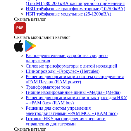
(Trio MT) 80-200 кВА расширенного применения
ИБП трёхфазные трансформаторные (10-500кВА)
ИБП трёхфазные модульные (25-1200кВА)
Скачать каталог
Скачать мобильный каталог
Распределительные устройства среднего
напряжения
Силовые трансформаторы с литой изоляцией
Шинопроводы «Геркулес» (Hercules)
Решения для организации систем распределения
«РАМ Пауэр» (RAM power)
Трансформаторы тока
Гибкие изолированные шины «Медиа» (Media)
Решения для организации шинных трасс для НКУ
– «РАМ бас» (RAM bus)
Решения для систем управления
электродвигателями «РАМ МСС» (RAM mcc)
Готовые НКУ распределения энергии и
управления двигателями
Скачать каталог