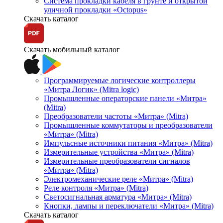
Система прокладки кабеля в грунте и открытой
уличной прокладки «Octopus»
Скачать каталог
Скачать мобильный каталог
Программируемые логические контроллеры
«Митра Логик» (Mitra logic)
Промышленные операторские панели «Митра»
(Mitra)
Преобразователи частоты «Митра» (Mitra)
Промышленные коммутаторы и преобразователи
«Митра» (Mitra)
Импульсные источники питания «Митра» (Mitra)
Измерительные устройства «Митра» (Mitra)
Измерительные преобразователи сигналов
«Митра» (Mitra)
Электромеханические реле «Митра» (Mitra)
Реле контроля «Митра» (Mitra)
Светосигнальная арматура «Митра» (Mitra)
Кнопки, лампы и переключатели «Митра» (Mitra)
Скачать каталог