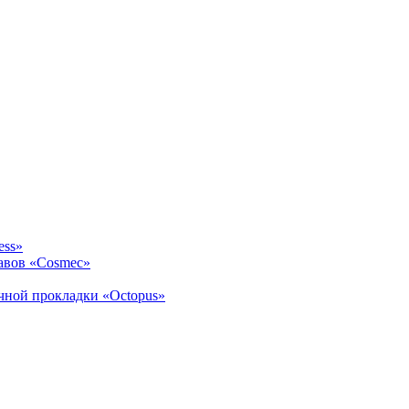
ess»
авов «Cosmec»
ичной прокладки «Octopus»