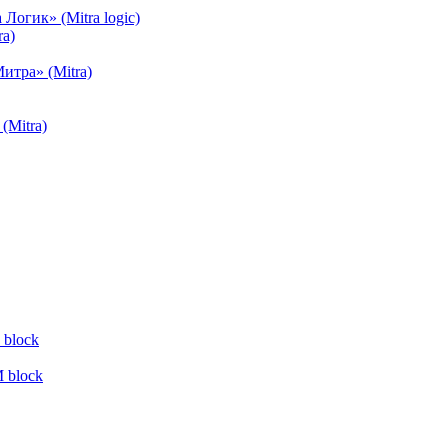
огик» (Mitra logic)
a)
тра» (Mitra)
(Mitra)
block
 block