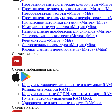
Программируемые логические контроллеры «Митра Л
Промышленные операторские панели «Митра» (Mitr
Преобразователи частоты «Митра» (Mitra)
Промышленные коммутаторы и преобразователи «Ми
Импульсные источники питания «Митра» (Mitra)
Измерительные устройства «Митра» (Mitra)
Измерительные преобразователи сигналов «Митра» 
Электромеханические реле «Митра» (Mitra)
Реле контроля «Митра» (Mitra)
Светосигнальная арматура «Митра» (Mitra)
Кнопки, лампы и переключатели «Митра» (Mitra)
Скачать каталог
Скачать мобильный каталог
Корпуса металлические навесные и клеммные RAM 
Компактные корпуса RAM fit
Корпуса напольные CQE N для автоматизации RAM
Пульты и стойки управления RAM block
Ударопрочные пластиковые корпуса RAM box
Скачать каталог