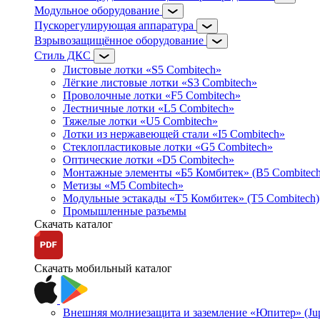
Модульное оборудование
Пускорегулирующая аппаратура
Взрывозащищённое оборудование
Стиль ДКС
Листовые лотки «S5 Combitech»
Лёгкие листовые лотки «S3 Combitech»
Проволочные лотки «F5 Combitech»
Лестничные лотки «L5 Combitech»
Тяжелые лотки «U5 Combitech»
Лотки из нержавеющей стали «I5 Combitech»
Стеклопластиковые лотки «G5 Combitech»
Оптические лотки «D5 Combitech»
Монтажные элементы «Б5 Комбитек» (B5 Combitech
Метизы «M5 Combitech»
Модульные эстакады «Т5 Комбитек» (T5 Combitech)
Промышленные разъемы
Скачать каталог
Скачать мобильный каталог
Внешняя молниезащита и заземление «Юпитер» (Jupi