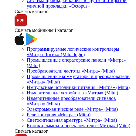
Система прокладки кабеля в грунте и открытой
уличной прокладки «Octopus»
Скачать каталог
Скачать мобильный каталог
Программируемые логические контроллеры
«Митра Логик» (Mitra logic)
Промышленные операторские панели «Митра»
(Mitra)
Преобразователи частоты «Митра» (Mitra)
Промышленные коммутаторы и преобразователи
«Митра» (Mitra)
Импульсные источники питания «Митра» (Mitra)
Измерительные устройства «Митра» (Mitra)
Измерительные преобразователи сигналов
«Митра» (Mitra)
Электромеханические реле «Митра» (Mitra)
Реле контроля «Митра» (Mitra)
Светосигнальная арматура «Митра» (Mitra)
Кнопки, лампы и переключатели «Митра» (Mitra)
Скачать каталог