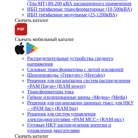
(Trio MT) 80-200 кВА расширенного применения
ИБП трёхфазные трансформаторные (10-500кВА)
ИБП трёхфазные модульные (25-1200кВА)
Скачать каталог
Скачать мобильный каталог
Распределительные устройства среднего
напряжения
Силовые трансформаторы с литой изоляцией
Шинопроводы «Геркулес» (Hercules)
Решения для организации систем распределения
«РАМ Пауэр» (RAM power)
Трансформаторы тока
Гибкие изолированные шины «Медиа» (Media)
Решения для организации шинных трасс для НКУ
– «РАМ бас» (RAM bus)
Решения для систем управления
электродвигателями «РАМ МСС» (RAM mcc)
Готовые НКУ распределения энергии и
управления двигателями
Скачать каталог