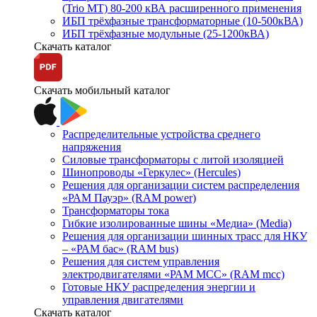
(Trio MT) 80-200 кВА расширенного применения
ИБП трёхфазные трансформаторные (10-500кВА)
ИБП трёхфазные модульные (25-1200кВА)
Скачать каталог
Скачать мобильный каталог
Распределительные устройства среднего
напряжения
Силовые трансформаторы с литой изоляцией
Шинопроводы «Геркулес» (Hercules)
Решения для организации систем распределения
«РАМ Пауэр» (RAM power)
Трансформаторы тока
Гибкие изолированные шины «Медиа» (Media)
Решения для организации шинных трасс для НКУ
– «РАМ бас» (RAM bus)
Решения для систем управления
электродвигателями «РАМ МСС» (RAM mcc)
Готовые НКУ распределения энергии и
управления двигателями
Скачать каталог