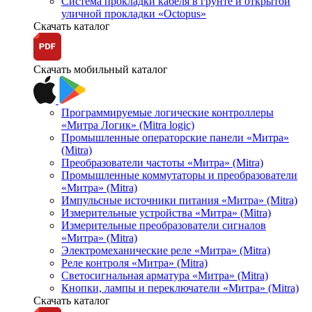
Система прокладки кабеля в грунте и открытой
уличной прокладки «Octopus»
Скачать каталог
Скачать мобильный каталог
Программируемые логические контроллеры
«Митра Логик» (Mitra logic)
Промышленные операторские панели «Митра»
(Mitra)
Преобразователи частоты «Митра» (Mitra)
Промышленные коммутаторы и преобразователи
«Митра» (Mitra)
Импульсные источники питания «Митра» (Mitra)
Измерительные устройства «Митра» (Mitra)
Измерительные преобразователи сигналов
«Митра» (Mitra)
Электромеханические реле «Митра» (Mitra)
Реле контроля «Митра» (Mitra)
Светосигнальная арматура «Митра» (Mitra)
Кнопки, лампы и переключатели «Митра» (Mitra)
Скачать каталог