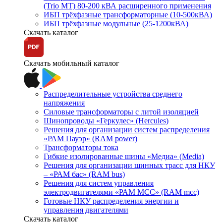
(Trio MT) 80-200 кВА расширенного применения
ИБП трёхфазные трансформаторные (10-500кВА)
ИБП трёхфазные модульные (25-1200кВА)
Скачать каталог
Скачать мобильный каталог
Распределительные устройства среднего
напряжения
Силовые трансформаторы с литой изоляцией
Шинопроводы «Геркулес» (Hercules)
Решения для организации систем распределения
«РАМ Пауэр» (RAM power)
Трансформаторы тока
Гибкие изолированные шины «Медиа» (Media)
Решения для организации шинных трасс для НКУ
– «РАМ бас» (RAM bus)
Решения для систем управления
электродвигателями «РАМ МСС» (RAM mcc)
Готовые НКУ распределения энергии и
управления двигателями
Скачать каталог