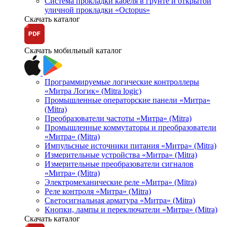
Система прокладки кабеля в грунте и открытой
уличной прокладки «Octopus»
Скачать каталог
Скачать мобильный каталог
Программируемые логические контроллеры
«Митра Логик» (Mitra logic)
Промышленные операторские панели «Митра»
(Mitra)
Преобразователи частоты «Митра» (Mitra)
Промышленные коммутаторы и преобразователи
«Митра» (Mitra)
Импульсные источники питания «Митра» (Mitra)
Измерительные устройства «Митра» (Mitra)
Измерительные преобразователи сигналов
«Митра» (Mitra)
Электромеханические реле «Митра» (Mitra)
Реле контроля «Митра» (Mitra)
Светосигнальная арматура «Митра» (Mitra)
Кнопки, лампы и переключатели «Митра» (Mitra)
Скачать каталог