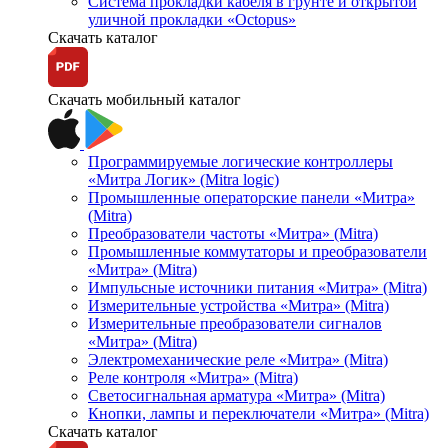
Система прокладки кабеля в грунте и открытой
уличной прокладки «Octopus»
Скачать каталог
Скачать мобильный каталог
Программируемые логические контроллеры
«Митра Логик» (Mitra logic)
Промышленные операторские панели «Митра»
(Mitra)
Преобразователи частоты «Митра» (Mitra)
Промышленные коммутаторы и преобразователи
«Митра» (Mitra)
Импульсные источники питания «Митра» (Mitra)
Измерительные устройства «Митра» (Mitra)
Измерительные преобразователи сигналов
«Митра» (Mitra)
Электромеханические реле «Митра» (Mitra)
Реле контроля «Митра» (Mitra)
Светосигнальная арматура «Митра» (Mitra)
Кнопки, лампы и переключатели «Митра» (Mitra)
Скачать каталог