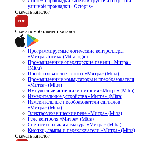
Система прокладки кабеля в грунте и открытой
уличной прокладки «Octopus»
Скачать каталог
Скачать мобильный каталог
Программируемые логические контроллеры
«Митра Логик» (Mitra logic)
Промышленные операторские панели «Митра»
(Mitra)
Преобразователи частоты «Митра» (Mitra)
Промышленные коммутаторы и преобразователи
«Митра» (Mitra)
Импульсные источники питания «Митра» (Mitra)
Измерительные устройства «Митра» (Mitra)
Измерительные преобразователи сигналов
«Митра» (Mitra)
Электромеханические реле «Митра» (Mitra)
Реле контроля «Митра» (Mitra)
Светосигнальная арматура «Митра» (Mitra)
Кнопки, лампы и переключатели «Митра» (Mitra)
Скачать каталог