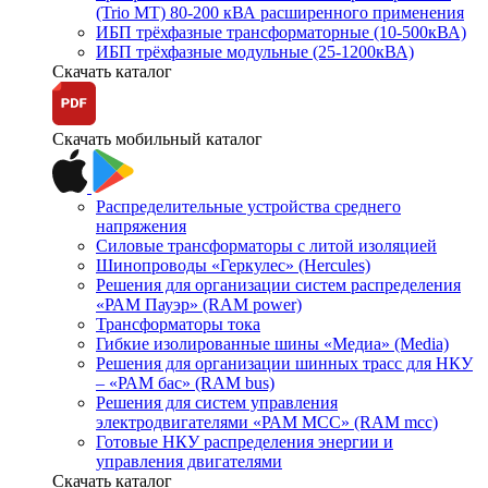
(Trio MT) 80-200 кВА расширенного применения
ИБП трёхфазные трансформаторные (10-500кВА)
ИБП трёхфазные модульные (25-1200кВА)
Скачать каталог
Скачать мобильный каталог
Распределительные устройства среднего
напряжения
Силовые трансформаторы с литой изоляцией
Шинопроводы «Геркулес» (Hercules)
Решения для организации систем распределения
«РАМ Пауэр» (RAM power)
Трансформаторы тока
Гибкие изолированные шины «Медиа» (Media)
Решения для организации шинных трасс для НКУ
– «РАМ бас» (RAM bus)
Решения для систем управления
электродвигателями «РАМ МСС» (RAM mcc)
Готовые НКУ распределения энергии и
управления двигателями
Скачать каталог