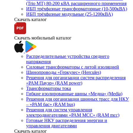
(Trio MT) 80-200 кВА расширенного применения
ИБП трёхфазные трансформаторные (10-500кВА)
ИБП трёхфазные модульные (25-1200кВА)
Скачать каталог
Скачать мобильный каталог
Распределительные устройства среднего
напряжения
Силовые трансформаторы с литой изоляцией
Шинопроводы «Геркулес» (Hercules)
Решения для организации систем распределения
«РАМ Пауэр» (RAM power)
Трансформаторы тока
Гибкие изолированные шины «Медиа» (Media)
Решения для организации шинных трасс для НКУ
– «РАМ бас» (RAM bus)
Решения для систем управления
электродвигателями «РАМ МСС» (RAM mcc)
Готовые НКУ распределения энергии и
управления двигателями
Скачать каталог