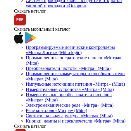
Система прокладки кабеля в грунте и открытой
уличной прокладки «Octopus»
Скачать каталог
Скачать мобильный каталог
Программируемые логические контроллеры
«Митра Логик» (Mitra logic)
Промышленные операторские панели «Митра»
(Mitra)
Преобразователи частоты «Митра» (Mitra)
Промышленные коммутаторы и преобразователи
«Митра» (Mitra)
Импульсные источники питания «Митра» (Mitra)
Измерительные устройства «Митра» (Mitra)
Измерительные преобразователи сигналов
«Митра» (Mitra)
Электромеханические реле «Митра» (Mitra)
Реле контроля «Митра» (Mitra)
Светосигнальная арматура «Митра» (Mitra)
Кнопки, лампы и переключатели «Митра» (Mitra)
Скачать каталог