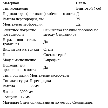
Материал
Сталь
Тип крепления
Винтовой (-ое)
Подходит для (листового) кабельного лотка
Да
Высота перегородки, мм
35
Монтажная перфорация
Да
Защитное покрытие
Оцинковка горячим способом по
поверхности
методу Сендзимира
Нержавеющая сталь
Да
травлёная
Вид/ марка материала
Сталь
Цвет
Светло-серый
Модель/исполнение
L-профиль
Подходит для
Да
проволочного лотка
Тип продукции
Монтажные аксессуары
Тип аксессуара
Перегородка
Высота
35 мм
Длина
3000 мм
Толщина
0.7 мм
Материал
Сталь оцинкованная по методу Сендзимира