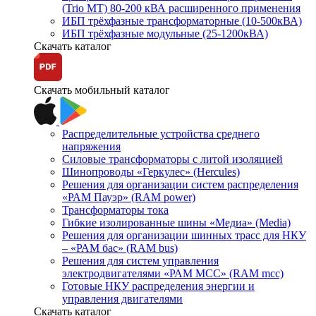
(Trio MT) 80-200 кВА расширенного применения
ИБП трёхфазные трансформаторные (10-500кВА)
ИБП трёхфазные модульные (25-1200кВА)
Скачать каталог
Скачать мобильный каталог
Распределительные устройства среднего
напряжения
Силовые трансформаторы с литой изоляцией
Шинопроводы «Геркулес» (Hercules)
Решения для организации систем распределения
«РАМ Пауэр» (RAM power)
Трансформаторы тока
Гибкие изолированные шины «Медиа» (Media)
Решения для организации шинных трасс для НКУ
– «РАМ бас» (RAM bus)
Решения для систем управления
электродвигателями «РАМ МСС» (RAM mcc)
Готовые НКУ распределения энергии и
управления двигателями
Скачать каталог