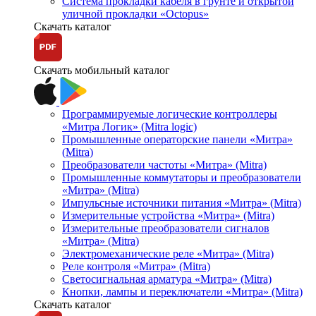
Система прокладки кабеля в грунте и открытой
уличной прокладки «Octopus»
Скачать каталог
Скачать мобильный каталог
Программируемые логические контроллеры
«Митра Логик» (Mitra logic)
Промышленные операторские панели «Митра»
(Mitra)
Преобразователи частоты «Митра» (Mitra)
Промышленные коммутаторы и преобразователи
«Митра» (Mitra)
Импульсные источники питания «Митра» (Mitra)
Измерительные устройства «Митра» (Mitra)
Измерительные преобразователи сигналов
«Митра» (Mitra)
Электромеханические реле «Митра» (Mitra)
Реле контроля «Митра» (Mitra)
Светосигнальная арматура «Митра» (Mitra)
Кнопки, лампы и переключатели «Митра» (Mitra)
Скачать каталог