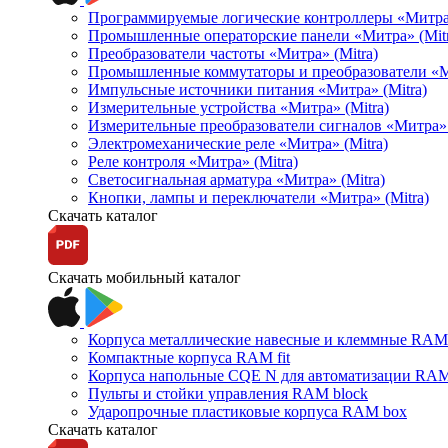
Программируемые логические контроллеры «Митра Л
Промышленные операторские панели «Митра» (Mitr
Преобразователи частоты «Митра» (Mitra)
Промышленные коммутаторы и преобразователи «Ми
Импульсные источники питания «Митра» (Mitra)
Измерительные устройства «Митра» (Mitra)
Измерительные преобразователи сигналов «Митра» 
Электромеханические реле «Митра» (Mitra)
Реле контроля «Митра» (Mitra)
Светосигнальная арматура «Митра» (Mitra)
Кнопки, лампы и переключатели «Митра» (Mitra)
Скачать каталог
Скачать мобильный каталог
Корпуса металлические навесные и клеммные RAM 
Компактные корпуса RAM fit
Корпуса напольные CQE N для автоматизации RAM
Пульты и стойки управления RAM block
Ударопрочные пластиковые корпуса RAM box
Скачать каталог