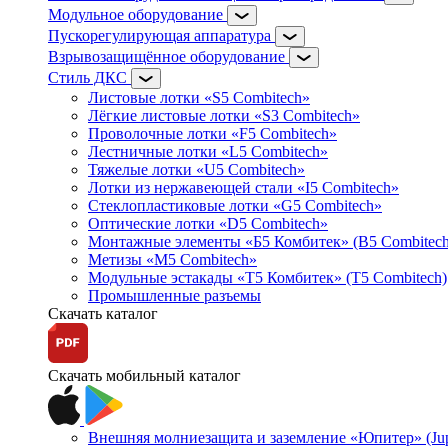
Модульное оборудование
Пускорегулирующая аппаратура
Взрывозащищённое оборудование
Стиль ДКС
Листовые лотки «S5 Combitech»
Лёгкие листовые лотки «S3 Combitech»
Проволочные лотки «F5 Combitech»
Лестничные лотки «L5 Combitech»
Тяжелые лотки «U5 Combitech»
Лотки из нержавеющей стали «I5 Combitech»
Стеклопластиковые лотки «G5 Combitech»
Оптические лотки «D5 Combitech»
Монтажные элементы «Б5 Комбитек» (B5 Combitech
Метизы «M5 Combitech»
Модульные эстакады «Т5 Комбитек» (T5 Combitech)
Промышленные разъемы
Скачать каталог
Скачать мобильный каталог
Внешняя молниезащита и заземление «Юпитер» (Jupi