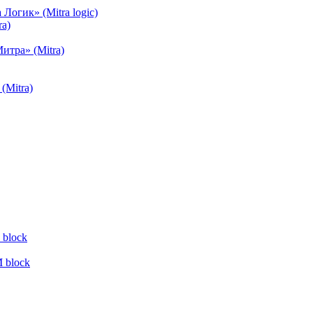
огик» (Mitra logic)
a)
тра» (Mitra)
(Mitra)
block
 block