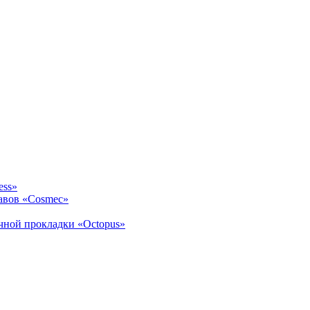
ess»
авов «Cosmec»
ичной прокладки «Octopus»