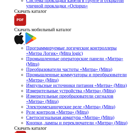
Система прокладки кабеля в грунте и открытой
уличной прокладки «Octopus»
Скачать каталог
Скачать мобильный каталог
Программируемые логические контроллеры
«Митра Логик» (Mitra logic)
Промышленные операторские панели «Митра»
(Mitra)
Преобразователи частоты «Митра» (Mitra)
Промышленные коммутаторы и преобразователи
«Митра» (Mitra)
Импульсные источники питания «Митра» (Mitra)
Измерительные устройства «Митра» (Mitra)
Измерительные преобразователи сигналов
«Митра» (Mitra)
Электромеханические реле «Митра» (Mitra)
Реле контроля «Митра» (Mitra)
Светосигнальная арматура «Митра» (Mitra)
Кнопки, лампы и переключатели «Митра» (Mitra)
Скачать каталог