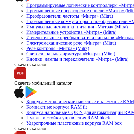
Программируемые логические контроллеры «Митра Л
Промышленные операторские панели «Митра» (Mitr
Преобразователи частоты «Митра» (Mitra)
Промышленные коммутаторы и преобразователи «Ми
Импульсные источники питания «Митра» (Mitra)
Измерительные устройства «Митра» (Mitra)
Измерительные преобразователи сигналов «Митра» 
Электромеханические реле «Митра» (Mitra)
Реле контроля «Митра» (Mitra)
Светосигнальная арматура «Митра» (Mitra)
Кнопки, лампы и переключатели «Митра» (Mitra)
Скачать каталог
Скачать мобильный каталог
Корпуса металлические навесные и клеммные RAM 
Компактные корпуса RAM fit
Корпуса напольные CQE N для автоматизации RAM
Пульты и стойки управления RAM block
Ударопрочные пластиковые корпуса RAM box
Скачать каталог