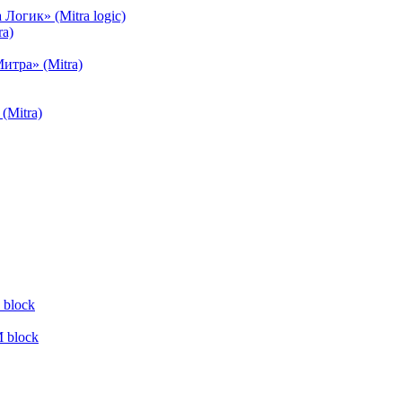
огик» (Mitra logic)
a)
тра» (Mitra)
(Mitra)
block
 block