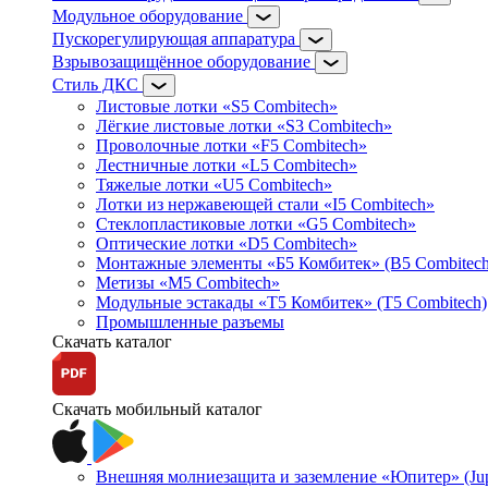
Модульное оборудование
Пускорегулирующая аппаратура
Взрывозащищённое оборудование
Стиль ДКС
Листовые лотки «S5 Combitech»
Лёгкие листовые лотки «S3 Combitech»
Проволочные лотки «F5 Combitech»
Лестничные лотки «L5 Combitech»
Тяжелые лотки «U5 Combitech»
Лотки из нержавеющей стали «I5 Combitech»
Стеклопластиковые лотки «G5 Combitech»
Оптические лотки «D5 Combitech»
Монтажные элементы «Б5 Комбитек» (B5 Combitech
Метизы «M5 Combitech»
Модульные эстакады «Т5 Комбитек» (T5 Combitech)
Промышленные разъемы
Скачать каталог
Скачать мобильный каталог
Внешняя молниезащита и заземление «Юпитер» (Jupi