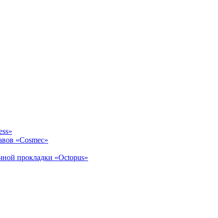
ess»
авов «Cosmec»
ичной прокладки «Octopus»