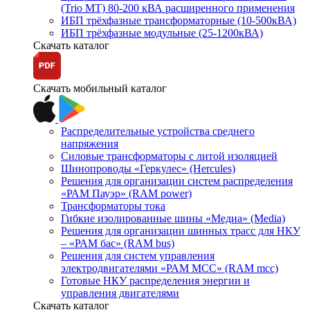
(Trio MT) 80-200 кВА расширенного применения
ИБП трёхфазные трансформаторные (10-500кВА)
ИБП трёхфазные модульные (25-1200кВА)
Скачать каталог
Скачать мобильный каталог
Распределительные устройства среднего
напряжения
Силовые трансформаторы с литой изоляцией
Шинопроводы «Геркулес» (Hercules)
Решения для организации систем распределения
«РАМ Пауэр» (RAM power)
Трансформаторы тока
Гибкие изолированные шины «Медиа» (Media)
Решения для организации шинных трасс для НКУ
– «РАМ бас» (RAM bus)
Решения для систем управления
электродвигателями «РАМ МСС» (RAM mcc)
Готовые НКУ распределения энергии и
управления двигателями
Скачать каталог