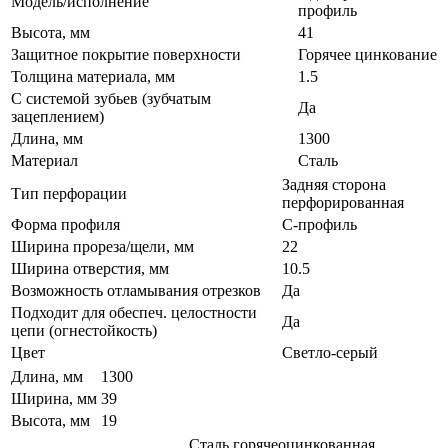
Модель/исполнение
профиль
Высота, мм
41
Защитное покрытие поверхности
Горячее цинкование
Толщина материала, мм
1.5
С системой зубьев (зубчатым
Да
зацеплением)
Длина, мм
1300
Материал
Сталь
Задняя сторона
Тип перфорации
перфорированная
Форма профиля
С-профиль
Ширина прореза/щели, мм
22
Ширина отверстия, мм
10.5
Возможность отламывания отрезков
Да
Подходит для обеспеч. целостности
Да
цепи (огнестойкость)
Цвет
Светло-серый
Длина, мм
1300
Ширина, мм
39
Высота, мм
19
Сталь горячеоцинкованная