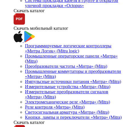
Система прокладки кабеля в грунте и открытой
уличной прокладки «Octopus»
Скачать каталог
Скачать мобильный каталог
Программируемые логические контроллеры
«Митра Логик» (Mitra logic)
Промышленные операторские панели «Митра»
(Mitra)
Преобразователи частоты «Митра» (Mitra)
Промышленные коммутаторы и преобразователи
«Митра» (Mitra)
Импульсные источники питания «Митра» (Mitra)
Измерительные устройства «Митра» (Mitra)
Измерительные преобразователи сигналов
«Митра» (Mitra)
Электромеханические реле «Митра» (Mitra)
Реле контроля «Митра» (Mitra)
Светосигнальная арматура «Митра» (Mitra)
Кнопки, лампы и переключатели «Митра» (Mitra)
Скачать каталог