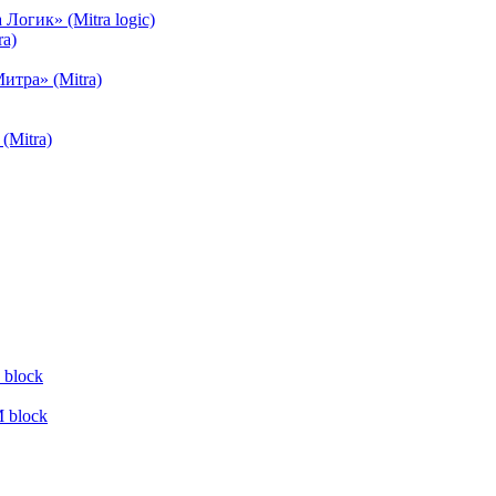
огик» (Mitra logic)
a)
тра» (Mitra)
(Mitra)
block
 block