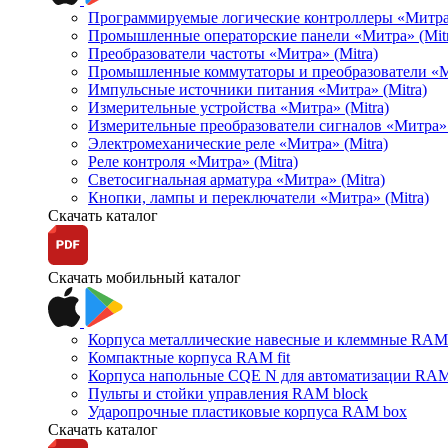
Программируемые логические контроллеры «Митра Л
Промышленные операторские панели «Митра» (Mitr
Преобразователи частоты «Митра» (Mitra)
Промышленные коммутаторы и преобразователи «Ми
Импульсные источники питания «Митра» (Mitra)
Измерительные устройства «Митра» (Mitra)
Измерительные преобразователи сигналов «Митра» 
Электромеханические реле «Митра» (Mitra)
Реле контроля «Митра» (Mitra)
Светосигнальная арматура «Митра» (Mitra)
Кнопки, лампы и переключатели «Митра» (Mitra)
Скачать каталог
Скачать мобильный каталог
Корпуса металлические навесные и клеммные RAM 
Компактные корпуса RAM fit
Корпуса напольные CQE N для автоматизации RAM
Пульты и стойки управления RAM block
Ударопрочные пластиковые корпуса RAM box
Скачать каталог