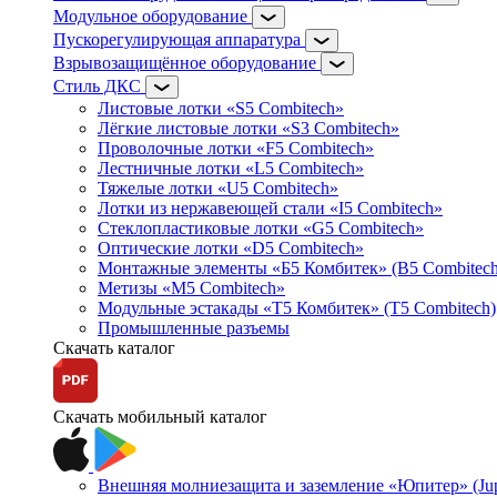
Модульное оборудование
Пускорегулирующая аппаратура
Взрывозащищённое оборудование
Стиль ДКС
Листовые лотки «S5 Combitech»
Лёгкие листовые лотки «S3 Combitech»
Проволочные лотки «F5 Combitech»
Лестничные лотки «L5 Combitech»
Тяжелые лотки «U5 Combitech»
Лотки из нержавеющей стали «I5 Combitech»
Стеклопластиковые лотки «G5 Combitech»
Оптические лотки «D5 Combitech»
Монтажные элементы «Б5 Комбитек» (B5 Combitech
Метизы «M5 Combitech»
Модульные эстакады «Т5 Комбитек» (T5 Combitech)
Промышленные разъемы
Скачать каталог
Скачать мобильный каталог
Внешняя молниезащита и заземление «Юпитер» (Jupi