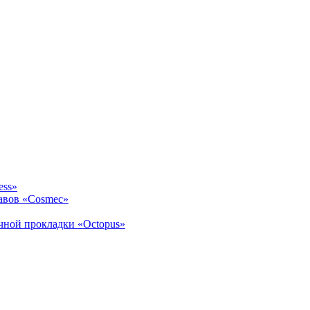
ess»
авов «Cosmec»
ичной прокладки «Octopus»