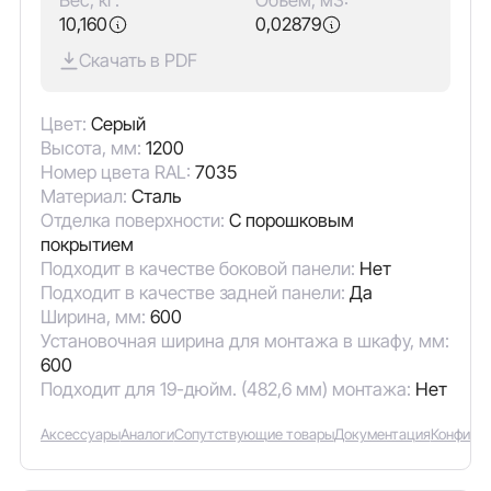
Вес, кг:
Объём, м3:
10,160
0,02879
Скачать в PDF
Цвет:
Серый
Высота, мм:
1200
Номер цвета RAL:
7035
Материал:
Сталь
Отделка поверхности:
С порошковым
покрытием
Подходит в качестве боковой панели:
Нет
Подходит в качестве задней панели:
Да
Ширина, мм:
600
Установочная ширина для монтажа в шкафу, мм:
600
Подходит для 19-дюйм. (482,6 мм) монтажа:
Нет
Аксессуары
Аналоги
Сопутствующие товары
Документация
Конфигу