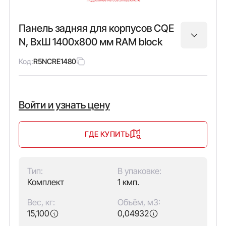
Панель задняя для корпусов CQE
N, ВхШ 1400х800 мм RAM block
Код:
R5NCRE1480
Войти и узнать цену
ГДЕ КУПИТЬ
Тип:
В упаковке:
Комплект
1 кмп.
Вес, кг:
Объём, м3:
15,100
0,04932