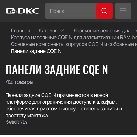
Часто ищут:
Главная
Каталог
Корпусные решения для а
Корпуса напольные CQE N для автоматизации RAM bl
Специсполнение
Основные компоненты корпусов CQE N и собранные 
Панели задние CQE N
ПАНЕЛИ ЗАДНИЕ CQE N
42 товара
Панели задние CQE N применяются в новой
платформе для ограничения доступа к шкафам,
обеспечивая при этом высокую степень защиты и
простоту монтажа.
Развернуть
CQE N - новая платформа для систем автоматизации,
которая позволяет организовывать решения для
систем управления, мониторинга, РЗА, телеметрии и