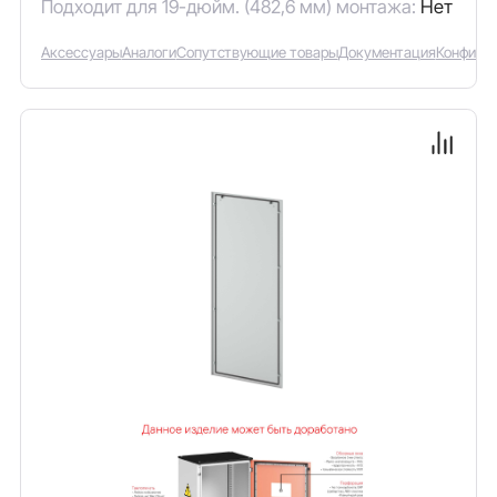
Подходит для 19-дюйм. (482,6 мм) монтажа:
Нет
Аксессуары
Аналоги
Сопутствующие товары
Документация
Конфигу