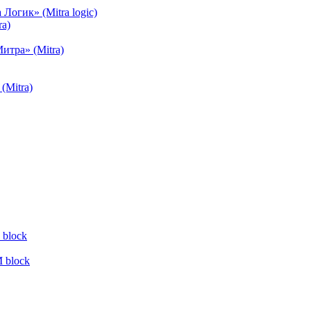
огик» (Mitra logic)
a)
тра» (Mitra)
(Mitra)
block
 block