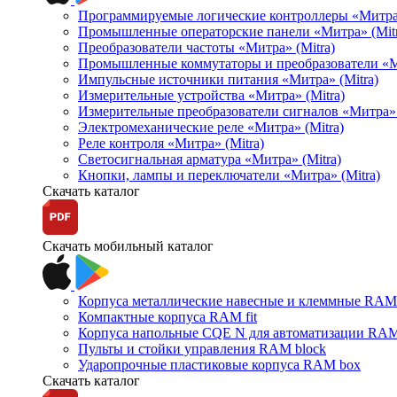
Программируемые логические контроллеры «Митра Л
Промышленные операторские панели «Митра» (Mitr
Преобразователи частоты «Митра» (Mitra)
Промышленные коммутаторы и преобразователи «Ми
Импульсные источники питания «Митра» (Mitra)
Измерительные устройства «Митра» (Mitra)
Измерительные преобразователи сигналов «Митра» 
Электромеханические реле «Митра» (Mitra)
Реле контроля «Митра» (Mitra)
Светосигнальная арматура «Митра» (Mitra)
Кнопки, лампы и переключатели «Митра» (Mitra)
Скачать каталог
Скачать мобильный каталог
Корпуса металлические навесные и клеммные RAM 
Компактные корпуса RAM fit
Корпуса напольные CQE N для автоматизации RAM
Пульты и стойки управления RAM block
Ударопрочные пластиковые корпуса RAM box
Скачать каталог