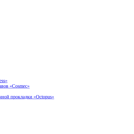
ess»
авов «Cosmec»
ичной прокладки «Octopus»