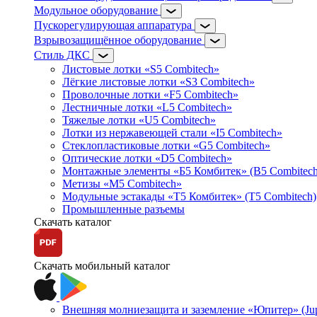
Модульное оборудование
Пускорегулирующая аппаратура
Взрывозащищённое оборудование
Стиль ДКС
Листовые лотки «S5 Combitech»
Лёгкие листовые лотки «S3 Combitech»
Проволочные лотки «F5 Combitech»
Лестничные лотки «L5 Combitech»
Тяжелые лотки «U5 Combitech»
Лотки из нержавеющей стали «I5 Combitech»
Стеклопластиковые лотки «G5 Combitech»
Оптические лотки «D5 Combitech»
Монтажные элементы «Б5 Комбитек» (B5 Combitech
Метизы «M5 Combitech»
Модульные эстакады «Т5 Комбитек» (T5 Combitech)
Промышленные разъемы
Скачать каталог
Скачать мобильный каталог
Внешняя молниезащита и заземление «Юпитер» (Jupi