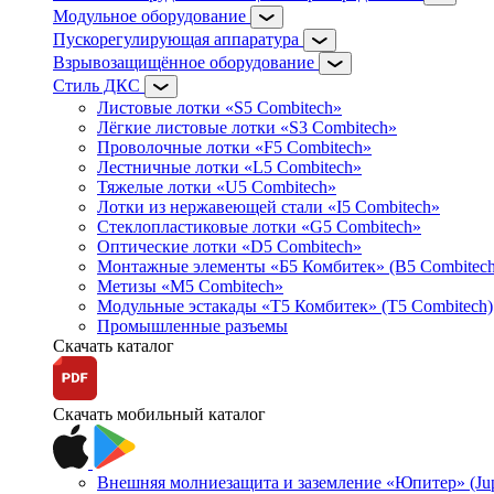
Модульное оборудование
Пускорегулирующая аппаратура
Взрывозащищённое оборудование
Стиль ДКС
Листовые лотки «S5 Combitech»
Лёгкие листовые лотки «S3 Combitech»
Проволочные лотки «F5 Combitech»
Лестничные лотки «L5 Combitech»
Тяжелые лотки «U5 Combitech»
Лотки из нержавеющей стали «I5 Combitech»
Стеклопластиковые лотки «G5 Combitech»
Оптические лотки «D5 Combitech»
Монтажные элементы «Б5 Комбитек» (B5 Combitech
Метизы «M5 Combitech»
Модульные эстакады «Т5 Комбитек» (T5 Combitech)
Промышленные разъемы
Скачать каталог
Скачать мобильный каталог
Внешняя молниезащита и заземление «Юпитер» (Jupi