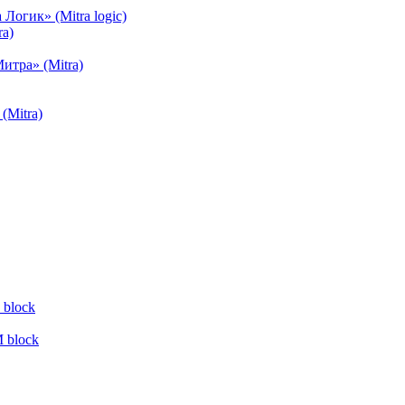
огик» (Mitra logic)
a)
тра» (Mitra)
(Mitra)
block
 block