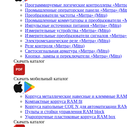
Программируемые логические контроллеры «Митра Л
Промышленные операторские панели «Митра» (Mitr
Преобразователи частоты «Митра» (Mitra)
Промышленные коммутаторы и преобразователи «Ми
Импульсные источники питания «Митра» (Mitra)
Измерительные устройства «Митра» (Mitra)
Измерительные преобразователи сигналов «Митра» 
Электромеханические реле «Митра» (Mitra)
Реле контроля «Митра» (Mitra)
Светосигнальная арматура «Митра» (Mitra)
Кнопки, лампы и переключатели «Митра» (Mitra)
Скачать каталог
Скачать мобильный каталог
Корпуса металлические навесные и клеммные RAM 
Компактные корпуса RAM fit
Корпуса напольные CQE N для автоматизации RAM
Пульты и стойки управления RAM block
Ударопрочные пластиковые корпуса RAM box
Скачать каталог