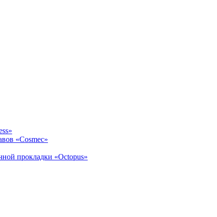
ess»
авов «Cosmec»
ичной прокладки «Octopus»