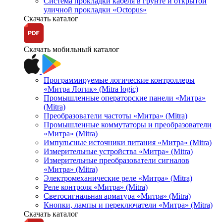
Система прокладки кабеля в грунте и открытой
уличной прокладки «Octopus»
Скачать каталог
Скачать мобильный каталог
Программируемые логические контроллеры
«Митра Логик» (Mitra logic)
Промышленные операторские панели «Митра»
(Mitra)
Преобразователи частоты «Митра» (Mitra)
Промышленные коммутаторы и преобразователи
«Митра» (Mitra)
Импульсные источники питания «Митра» (Mitra)
Измерительные устройства «Митра» (Mitra)
Измерительные преобразователи сигналов
«Митра» (Mitra)
Электромеханические реле «Митра» (Mitra)
Реле контроля «Митра» (Mitra)
Светосигнальная арматура «Митра» (Mitra)
Кнопки, лампы и переключатели «Митра» (Mitra)
Скачать каталог