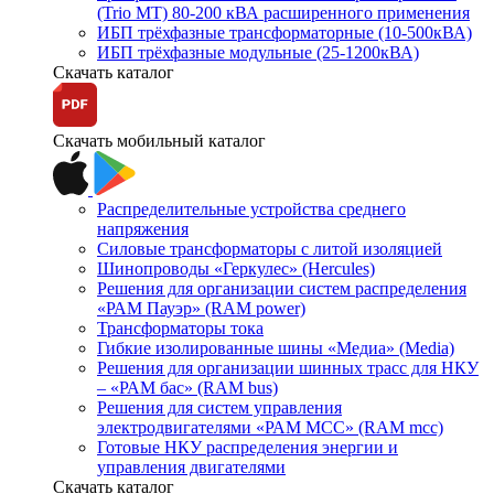
(Trio MT) 80-200 кВА расширенного применения
ИБП трёхфазные трансформаторные (10-500кВА)
ИБП трёхфазные модульные (25-1200кВА)
Скачать каталог
Скачать мобильный каталог
Распределительные устройства среднего
напряжения
Силовые трансформаторы с литой изоляцией
Шинопроводы «Геркулес» (Hercules)
Решения для организации систем распределения
«РАМ Пауэр» (RAM power)
Трансформаторы тока
Гибкие изолированные шины «Медиа» (Media)
Решения для организации шинных трасс для НКУ
– «РАМ бас» (RAM bus)
Решения для систем управления
электродвигателями «РАМ МСС» (RAM mcc)
Готовые НКУ распределения энергии и
управления двигателями
Скачать каталог