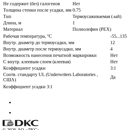
Не содержит (без) галогенов
Нет
Толщина стенки после усадки, мм
0.75
Тип
Термоусаживаемая (-ый)
Длина, м
1
Материал
Полиолефин (PEX)
Рабочая температура, °C
-55...135
Внутр. диаметр до термоусадки, мм
12
Внутр. диаметр после термоусадки, мм
4
Возможность нанесения печатной маркировки
Нет
С внутр. клеевым слоем (клеевая)
Нет
Коэффициент усадки
3:1
Соотв. стандарту UL (Underwriters Laboratories ,
Да
США)
Коэффициент усадки
3:1
© 2026 АО «ДКС»