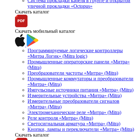
Система прокладки кабеля в грунте и открытой
уличной прокладки «Octopus»
Скачать каталог
Скачать мобильный каталог
Программируемые логические контроллеры
«Митра Логик» (Mitra logic)
Промышленные операторские панели «Митра»
(Mitra)
Преобразователи частоты «Митра» (Mitra)
Промышленные коммутаторы и преобразователи
«Митра» (Mitra)
Импульсные источники питания «Митра» (Mitra)
Измерительные устройства «Митра» (Mitra)
Измерительные преобразователи сигналов
«Митра» (Mitra)
Электромеханические реле «Митра» (Mitra)
Реле контроля «Митра» (Mitra)
Светосигнальная арматура «Митра» (Mitra)
Кнопки, лампы и переключатели «Митра» (Mitra)
Скачать каталог