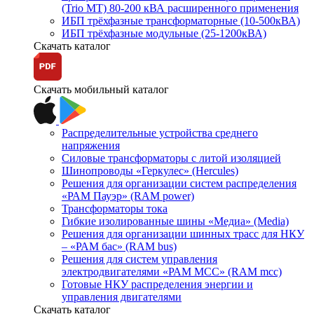
(Trio MT) 80-200 кВА расширенного применения
ИБП трёхфазные трансформаторные (10-500кВА)
ИБП трёхфазные модульные (25-1200кВА)
Скачать каталог
Скачать мобильный каталог
Распределительные устройства среднего
напряжения
Силовые трансформаторы с литой изоляцией
Шинопроводы «Геркулес» (Hercules)
Решения для организации систем распределения
«РАМ Пауэр» (RAM power)
Трансформаторы тока
Гибкие изолированные шины «Медиа» (Media)
Решения для организации шинных трасс для НКУ
– «РАМ бас» (RAM bus)
Решения для систем управления
электродвигателями «РАМ МСС» (RAM mcc)
Готовые НКУ распределения энергии и
управления двигателями
Скачать каталог