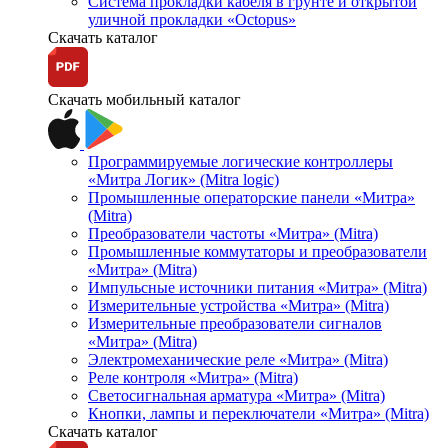
Система прокладки кабеля в грунте и открытой
уличной прокладки «Octopus»
Скачать каталог
Скачать мобильный каталог
Программируемые логические контроллеры
«Митра Логик» (Mitra logic)
Промышленные операторские панели «Митра»
(Mitra)
Преобразователи частоты «Митра» (Mitra)
Промышленные коммутаторы и преобразователи
«Митра» (Mitra)
Импульсные источники питания «Митра» (Mitra)
Измерительные устройства «Митра» (Mitra)
Измерительные преобразователи сигналов
«Митра» (Mitra)
Электромеханические реле «Митра» (Mitra)
Реле контроля «Митра» (Mitra)
Светосигнальная арматура «Митра» (Mitra)
Кнопки, лампы и переключатели «Митра» (Mitra)
Скачать каталог