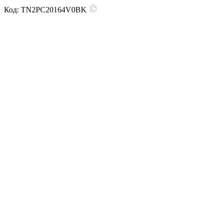
Код:
TN2PC20164V0BK