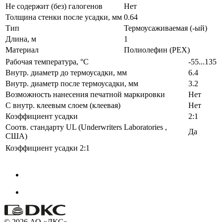
Не содержит (без) галогенов
Нет
Толщина стенки после усадки, мм
0.64
Тип
Термоусаживаемая (-ый)
Длина, м
1
Материал
Полиолефин (PEX)
Рабочая температура, °C
-55...135
Внутр. диаметр до термоусадки, мм
6.4
Внутр. диаметр после термоусадки, мм
3.2
Возможность нанесения печатной маркировки
Нет
С внутр. клеевым слоем (клеевая)
Нет
Коэффициент усадки
2:1
Соотв. стандарту UL (Underwriters Laboratories ,
Да
США)
Коэффициент усадки
2:1
© 2026 АО «ДКС»