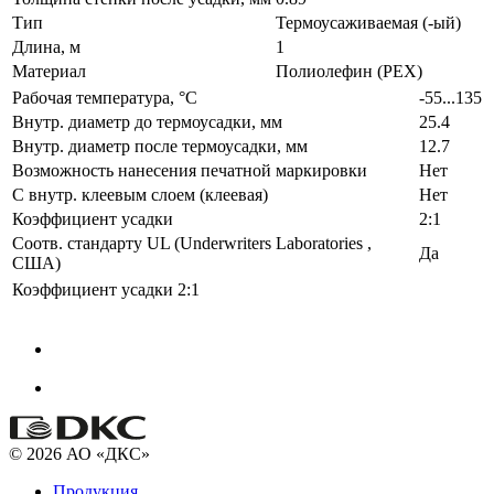
Тип
Термоусаживаемая (-ый)
Длина, м
1
Материал
Полиолефин (PEX)
Рабочая температура, °C
-55...135
Внутр. диаметр до термоусадки, мм
25.4
Внутр. диаметр после термоусадки, мм
12.7
Возможность нанесения печатной маркировки
Нет
С внутр. клеевым слоем (клеевая)
Нет
Коэффициент усадки
2:1
Соотв. стандарту UL (Underwriters Laboratories ,
Да
США)
Коэффициент усадки
2:1
© 2026 АО «ДКС»
Продукция