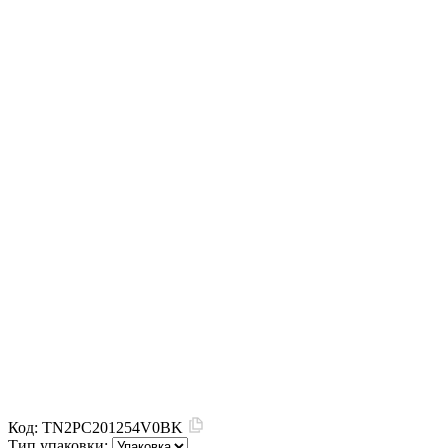
Код:
TN2PC201254V0BK
Тип упаковки: