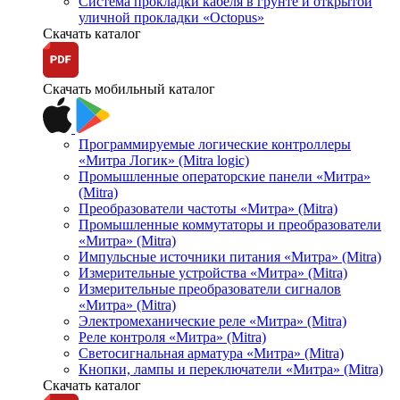
Система прокладки кабеля в грунте и открытой
уличной прокладки «Octopus»
Скачать каталог
Скачать мобильный каталог
Программируемые логические контроллеры
«Митра Логик» (Mitra logic)
Промышленные операторские панели «Митра»
(Mitra)
Преобразователи частоты «Митра» (Mitra)
Промышленные коммутаторы и преобразователи
«Митра» (Mitra)
Импульсные источники питания «Митра» (Mitra)
Измерительные устройства «Митра» (Mitra)
Измерительные преобразователи сигналов
«Митра» (Mitra)
Электромеханические реле «Митра» (Mitra)
Реле контроля «Митра» (Mitra)
Светосигнальная арматура «Митра» (Mitra)
Кнопки, лампы и переключатели «Митра» (Mitra)
Скачать каталог