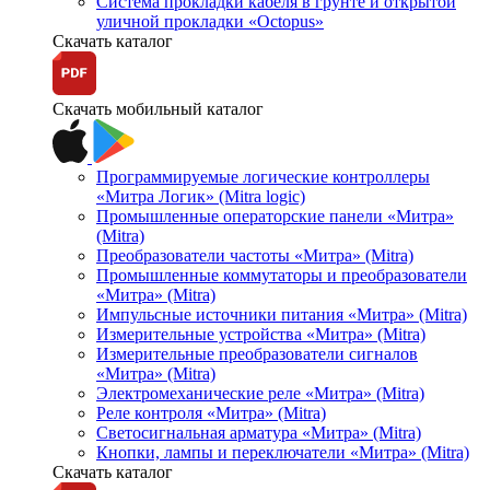
Система прокладки кабеля в грунте и открытой
уличной прокладки «Octopus»
Скачать каталог
Скачать мобильный каталог
Программируемые логические контроллеры
«Митра Логик» (Mitra logic)
Промышленные операторские панели «Митра»
(Mitra)
Преобразователи частоты «Митра» (Mitra)
Промышленные коммутаторы и преобразователи
«Митра» (Mitra)
Импульсные источники питания «Митра» (Mitra)
Измерительные устройства «Митра» (Mitra)
Измерительные преобразователи сигналов
«Митра» (Mitra)
Электромеханические реле «Митра» (Mitra)
Реле контроля «Митра» (Mitra)
Светосигнальная арматура «Митра» (Mitra)
Кнопки, лампы и переключатели «Митра» (Mitra)
Скачать каталог