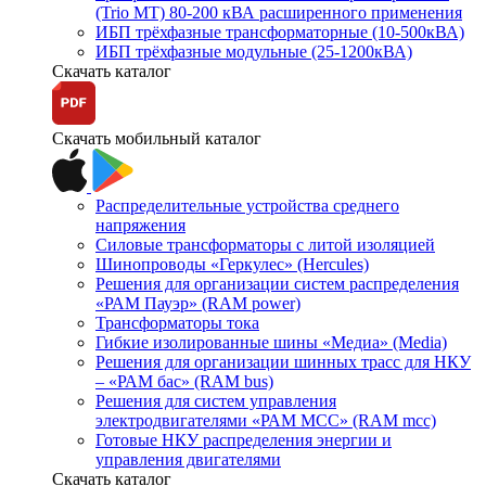
(Trio MT) 80-200 кВА расширенного применения
ИБП трёхфазные трансформаторные (10-500кВА)
ИБП трёхфазные модульные (25-1200кВА)
Скачать каталог
Скачать мобильный каталог
Распределительные устройства среднего
напряжения
Силовые трансформаторы с литой изоляцией
Шинопроводы «Геркулес» (Hercules)
Решения для организации систем распределения
«РАМ Пауэр» (RAM power)
Трансформаторы тока
Гибкие изолированные шины «Медиа» (Media)
Решения для организации шинных трасс для НКУ
– «РАМ бас» (RAM bus)
Решения для систем управления
электродвигателями «РАМ МСС» (RAM mcc)
Готовые НКУ распределения энергии и
управления двигателями
Скачать каталог