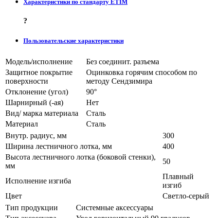
Характеристики по стандарту ETIM
?
Пользовательские характеристики
Модель/исполнение
Без соединит. разъема
Защитное покрытие
Оцинковка горячим способом по
поверхности
методу Сендзимира
Отклонение (угол)
90°
Шарнирный (-ая)
Нет
Вид/ марка материала
Сталь
Материал
Сталь
Внутр. радиус, мм
300
Ширина лестничного лотка, мм
400
Высота лестничного лотка (боковой стенки),
50
мм
Плавный
Исполнение изгиба
изгиб
Цвет
Светло-серый
Тип продукции
Системные аксессуары