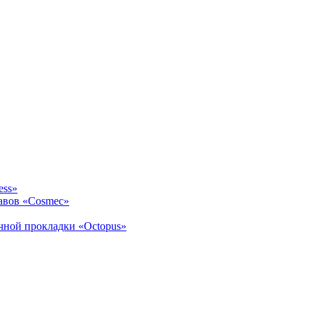
ess»
авов «Cosmec»
ичной прокладки «Octopus»