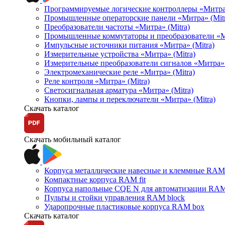
Программируемые логические контроллеры «Митра Л
Промышленные операторские панели «Митра» (Mitr
Преобразователи частоты «Митра» (Mitra)
Промышленные коммутаторы и преобразователи «Ми
Импульсные источники питания «Митра» (Mitra)
Измерительные устройства «Митра» (Mitra)
Измерительные преобразователи сигналов «Митра» 
Электромеханические реле «Митра» (Mitra)
Реле контроля «Митра» (Mitra)
Светосигнальная арматура «Митра» (Mitra)
Кнопки, лампы и переключатели «Митра» (Mitra)
Скачать каталог
Скачать мобильный каталог
Корпуса металлические навесные и клеммные RAM 
Компактные корпуса RAM fit
Корпуса напольные CQE N для автоматизации RAM
Пульты и стойки управления RAM block
Ударопрочные пластиковые корпуса RAM box
Скачать каталог