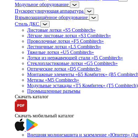
Модульное оборудование
Пускорегулирующая аппаратура
Взрывозащищённое оборудование
Стиль ДКС
Листовые лотки «S5 Combitech»
Лёгкие листовые лотки «S3 Combitech»
Проволочные лотки «F5 Combitech»
Лестничные лотки «L5 Combitech»
Тяжелые лотки «U5 Combitech»
Лотки из нержавеющей стали «I5 Combitech»
Стеклопластиковые лотки «G5 Combitech»
Оптические лотки «D5 Combitech»
Монтажные элементы «Б5 Комбитек» (B5 Combitech
Метизы «M5 Combitech»
Модульные эстакады «Т5 Комбитек» (T5 Combitech)
Промышленные разъемы
Скачать каталог
Скачать мобильный каталог
Внешняя молниезащита и заземление «Юпитер» (Jupi