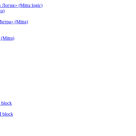
огик» (Mitra logic)
a)
тра» (Mitra)
(Mitra)
block
 block