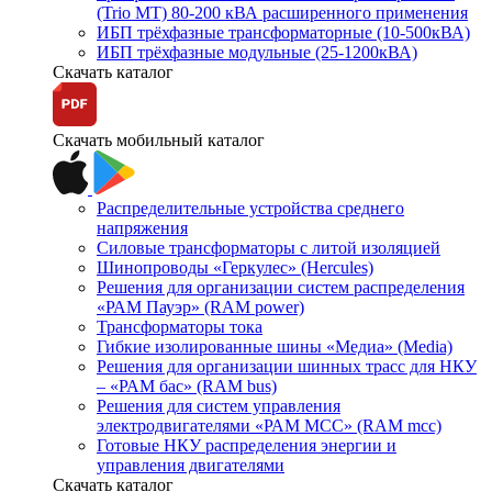
(Trio MT) 80-200 кВА расширенного применения
ИБП трёхфазные трансформаторные (10-500кВА)
ИБП трёхфазные модульные (25-1200кВА)
Скачать каталог
Скачать мобильный каталог
Распределительные устройства среднего
напряжения
Силовые трансформаторы с литой изоляцией
Шинопроводы «Геркулес» (Hercules)
Решения для организации систем распределения
«РАМ Пауэр» (RAM power)
Трансформаторы тока
Гибкие изолированные шины «Медиа» (Media)
Решения для организации шинных трасс для НКУ
– «РАМ бас» (RAM bus)
Решения для систем управления
электродвигателями «РАМ МСС» (RAM mcc)
Готовые НКУ распределения энергии и
управления двигателями
Скачать каталог