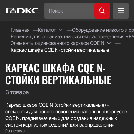
Часто ищут:
Главная
Каталог
Оборудование низкого и с
Решения для организации систем распределения «РА
Специсполнение
Элементы оцинкованного каркаса CQE N
Каркас шкафа CQE N-стойки вертикальные
КАРКАС ШКАФА CQE N-
СТОЙКИ ВЕРТИКАЛЬНЫЕ
3 товара
Каркас шкафа CQE N (стойки вертикальные) -
элементы для нового поколения напольных корпусов
CQE N, предназначеных для создания надежных
систем корпусных решений для распределения
Развернуть
электроэнергии для серий "RAM power" и "RAM mcc".