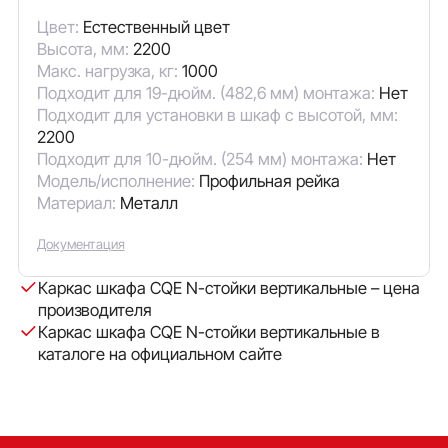
Цвет:
Естественный цвет
Высота, мм:
2200
Макс. нагрузка, кг:
1000
Подходит для 19-дюйм. (482,6 мм) монтажа:
Нет
Подходит для установки в шкаф с высотой, мм:
2200
Подходит для 10-дюйм. (254 мм) монтажа:
Нет
Модель/исполнение:
Профильная рейка
Материал:
Металл
Документация
Каркас шкафа CQE N-стойки вертикальные – цена
производителя
Каркас шкафа CQE N-стойки вертикальные в
каталоге на официальном сайте