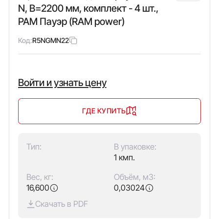
N, В=2200 мм, комплект - 4 шт.,
РАМ Пауэр (RAM power)
Код:
R5NGMN22
Войти и узнать цену
ГДЕ КУПИТЬ
Тип:
В упаковке:
1 кмп.
Вес, кг:
Объём, м3:
16,600
0,03024
Скачать в PDF