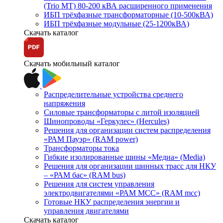
(Trio MT) 80-200 кВА расширенного применения
ИБП трёхфазные трансформаторные (10-500кВА)
ИБП трёхфазные модульные (25-1200кВА)
Скачать каталог
Скачать мобильный каталог
Распределительные устройства среднего
напряжения
Силовые трансформаторы с литой изоляцией
Шинопроводы «Геркулес» (Hercules)
Решения для организации систем распределения
«РАМ Пауэр» (RAM power)
Трансформаторы тока
Гибкие изолированные шины «Медиа» (Media)
Решения для организации шинных трасс для НКУ
– «РАМ бас» (RAM bus)
Решения для систем управления
электродвигателями «РАМ МСС» (RAM mcc)
Готовые НКУ распределения энергии и
управления двигателями
Скачать каталог