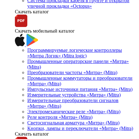
Система прокладки кабеля в грунте и открытой
уличной прокладки «Octopus»
Скачать каталог
Скачать мобильный каталог
Программируемые логические контроллеры
«Митра Логик» (Mitra logic)
Промышленные операторские панели «Митра»
(Mitra)
Преобразователи частоты «Митра» (Mitra)
Промышленные коммутаторы и преобразователи
«Митра» (Mitra)
Импульсные источники питания «Митра» (Mitra)
Измерительные устройства «Митра» (Mitra)
Измерительные преобразователи сигналов
«Митра» (Mitra)
Электромеханические реле «Митра» (Mitra)
Реле контроля «Митра» (Mitra)
Светосигнальная арматура «Митра» (Mitra)
Кнопки, лампы и переключатели «Митра» (Mitra)
Скачать каталог