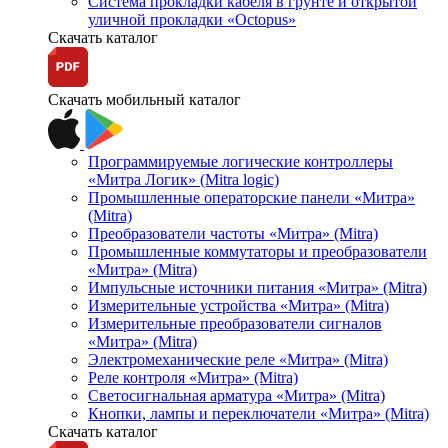
Система прокладки кабеля в грунте и открытой
уличной прокладки «Octopus»
Скачать каталог
Скачать мобильный каталог
Программируемые логические контроллеры
«Митра Логик» (Mitra logic)
Промышленные операторские панели «Митра»
(Mitra)
Преобразователи частоты «Митра» (Mitra)
Промышленные коммутаторы и преобразователи
«Митра» (Mitra)
Импульсные источники питания «Митра» (Mitra)
Измерительные устройства «Митра» (Mitra)
Измерительные преобразователи сигналов
«Митра» (Mitra)
Электромеханические реле «Митра» (Mitra)
Реле контроля «Митра» (Mitra)
Светосигнальная арматура «Митра» (Mitra)
Кнопки, лампы и переключатели «Митра» (Mitra)
Скачать каталог