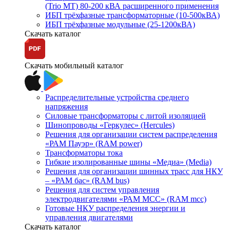
(Trio MT) 80-200 кВА расширенного применения
ИБП трёхфазные трансформаторные (10-500кВА)
ИБП трёхфазные модульные (25-1200кВА)
Скачать каталог
Скачать мобильный каталог
Распределительные устройства среднего
напряжения
Силовые трансформаторы с литой изоляцией
Шинопроводы «Геркулес» (Hercules)
Решения для организации систем распределения
«РАМ Пауэр» (RAM power)
Трансформаторы тока
Гибкие изолированные шины «Медиа» (Media)
Решения для организации шинных трасс для НКУ
– «РАМ бас» (RAM bus)
Решения для систем управления
электродвигателями «РАМ МСС» (RAM mcc)
Готовые НКУ распределения энергии и
управления двигателями
Скачать каталог